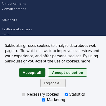
Announcements
View on demand
Students
Textbooks-Exercises
Codes
University textbooks
Sakkoulas.gr uses cookies to analyse data about web
page traffic, which allows it to improve its services and
Tools
your experience, and offer personalised ads. By using
Online interest calculation
Sakkoulas.gr you accept the use of cookies.
more
Newsletter
Sitemap
Follow us
Necessary cookies
Statistics
Marketing