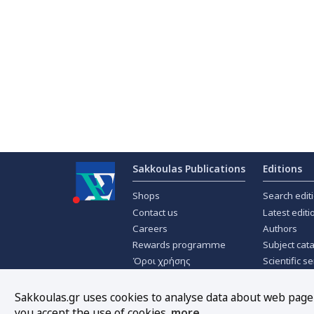
Sakkoulas Publications
Editions
Shops
Search edit
Contact us
Latest editi
Careers
Authors
Rewards programme
Subject cat
Όροι χρήσης
Scientific se
Privacy policy
Scientific j
About Cookies
Offers
Sakkoulas.gr uses cookies to analyse data about web page t
you accept the use of cookies.
more