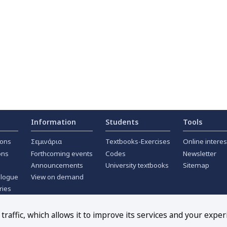
Information
Students
Tools
ions
Σεμινάρια
Textbooks-Exercises
Online interes
ons
Forthcoming events
Codes
Newsletter
Announcements
University textbooks
Sitemap
alogue
View on demand
ries
ournals
raffic, which allows it to improve its services and your exper