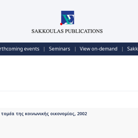
|
|
|
rthcoming events
Seminars
View on-demand
Sakk
ομέα της κοινωνικής οικονομίας, 2002