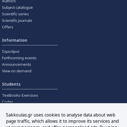
Authors
Subject catalogue
Scientific series
Scientific journals
Offers
Information
Σεμινάρια
Forthcoming events
Announcements
View on demand
Students
Textbooks-Exercises
Codes
University textbooks
Sakkoulas.gr uses cookies to analyse data about web
page traffic, which allows it to improve its services and
Tools