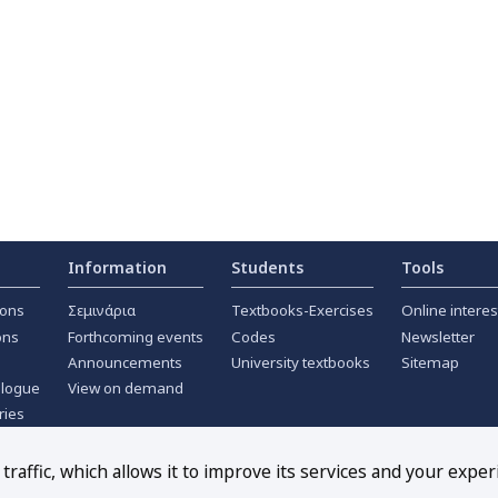
Information
Students
Tools
ions
Σεμινάρια
Textbooks-Exercises
Online interes
ons
Forthcoming events
Codes
Newsletter
Announcements
University textbooks
Sitemap
alogue
View on demand
ries
ournals
raffic, which allows it to improve its services and your exper