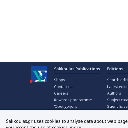
Sakkoulas Publications
Editions
Shops
Search edit
Contact us
Latest editi
Careers
Authors
Rewards programme
Subject cat
Όροι χρήσης
Scientific se
Privacy policy
Scientific j
About Cookies
Offers
Sakkoulas.gr uses cookies to analyse data about web page t
you accept the use of cookies.
more