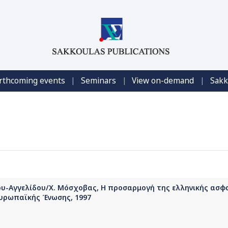
|
|
|
rthcoming events
Seminars
View on-demand
Sakk
ου-Αγγελίδου/Χ. Μόσχοβας, Η προσαρμογή της ελληνικής ασφ
 Ευρωπαϊκής Ένωσης, 1997