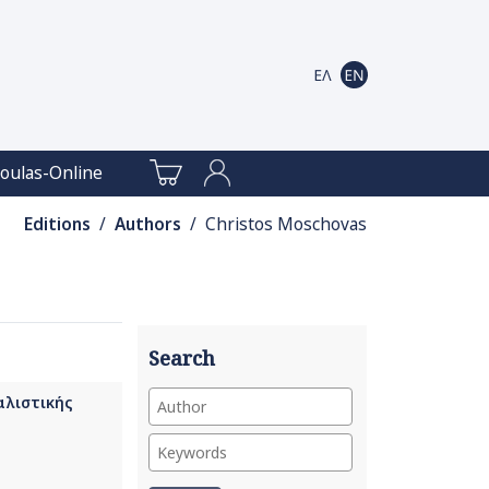
oulas-Online
Editions
/
Authors
/ Christos Moschovas
Search
αλιστικής