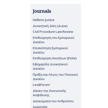
Journals
Hellenic Justice
Διοικητική Δίκη (ΔιΔικ)
Civil Procedure Law Review
Επιθεώρηση του Εμπορικού
Δικαίου
Επισκόπηση Εμπορικού
Δικαίου
Επιθεώρηση Ακινήτων (ΕπΑκ)
Εφημερίδα Διοικητικού
Δικαίου
Πράξη και Λόγος του Ποινικού
Δικαίου
Lex&Forum
Δίκαιο της Κοινωνικής
Ασφάλισης
Δικαιώματα του Ανθρώπου
Διαιτησία