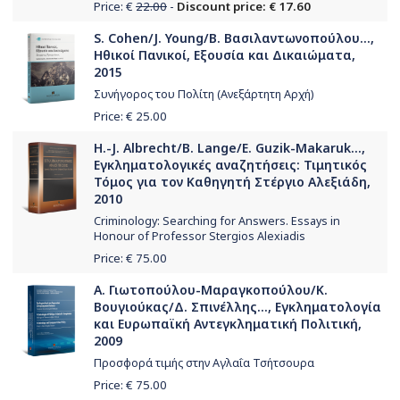
Price: €
22.00
-
Discount price: € 17.60
S. Cohen/J. Young/Β. Βασιλαντωνοπούλου...,
Ηθικοί Πανικοί, Εξουσία και Δικαιώματα,
2015
Συνήγορος του Πολίτη (Ανεξάρτητη Αρχή)
Price: €
25.00
H.-J. Albrecht/B. Lange/E. Guzik-Makaruk...,
Εγκληματολογικές αναζητήσεις: Τιμητικός
Τόμος για τον Καθηγητή Στέργιο Αλεξιάδη,
2010
Criminology: Searching for Answers. Essays in
Honour of Professor Stergios Alexiadis
Price: €
75.00
Α. Γιωτοπούλου-Μαραγκοπούλου/Κ.
Βουγιούκας/Δ. Σπινέλλης..., Εγκληματολογία
και Ευρωπαϊκή Αντεγκληματική Πολιτική,
2009
Προσφορά τιμής στην Αγλαΐα Τσήτσουρα
Price: €
75.00