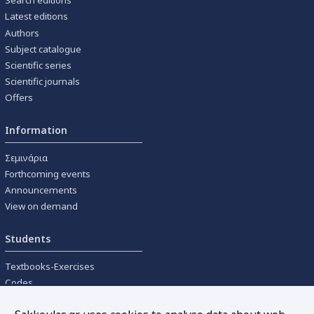
Search editions
Latest editions
Authors
Subject catalogue
Scientific series
Scientific journals
Offers
Information
Σεμινάρια
Forthcoming events
Announcements
View on demand
Students
Textbooks-Exercises
Codes
University textbooks