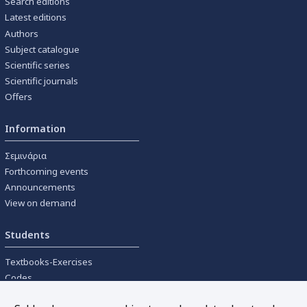
Search editions
Latest editions
Authors
Subject catalogue
Scientific series
Scientific journals
Offers
Information
Σεμινάρια
Forthcoming events
Announcements
View on demand
Students
Textbooks-Exercises
Codes
University textbooks