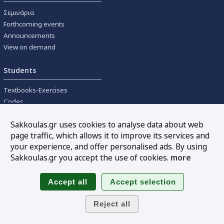
Σεμινάρια
Forthcoming events
Announcements
View on demand
Students
Textbooks-Exercises
Codes
University textbooks
Sakkoulas.gr uses cookies to analyse data about web
page traffic, which allows it to improve its services and
Tools
your experience, and offer personalised ads. By using
Online interest calculation
Sakkoulas.gr you accept the use of cookies.
more
Newsletter
Sitemap
Follow us