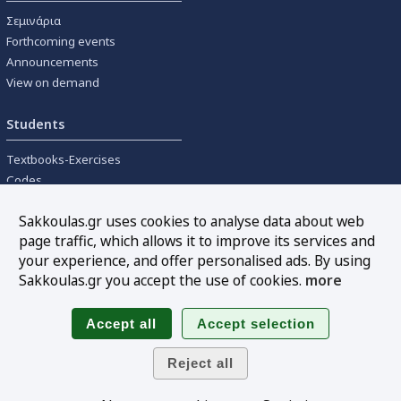
Σεμινάρια
Forthcoming events
Announcements
View on demand
Students
Textbooks-Exercises
Codes
University textbooks
Sakkoulas.gr uses cookies to analyse data about web
page traffic, which allows it to improve its services and
Tools
your experience, and offer personalised ads. By using
Online interest calculation
Sakkoulas.gr you accept the use of cookies.
more
Newsletter
Sitemap
Follow us