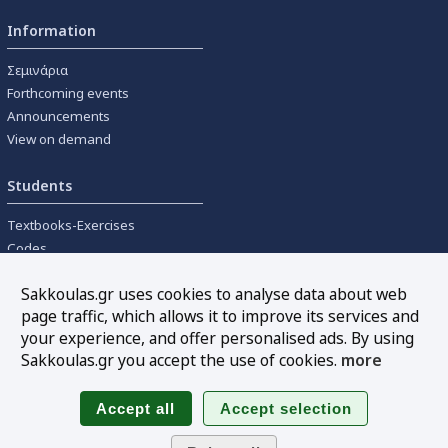
Information
Σεμινάρια
Forthcoming events
Announcements
View on demand
Students
Textbooks-Exercises
Codes
University textbooks
Sakkoulas.gr uses cookies to analyse data about web
page traffic, which allows it to improve its services and
Tools
your experience, and offer personalised ads. By using
Online interest calculation
Sakkoulas.gr you accept the use of cookies.
more
Newsletter
Sitemap