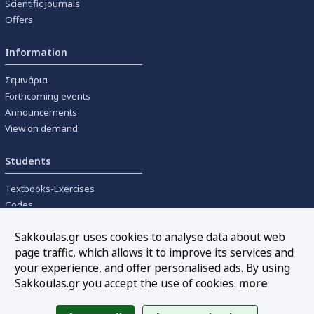
Scientific journals
Offers
Information
Σεμινάρια
Forthcoming events
Announcements
View on demand
Students
Textbooks-Exercises
Codes
University textbooks
Sakkoulas.gr uses cookies to analyse data about web
page traffic, which allows it to improve its services and
Tools
your experience, and offer personalised ads. By using
Online interest calculation
Sakkoulas.gr you accept the use of cookies.
more
Newsletter
Sitemap