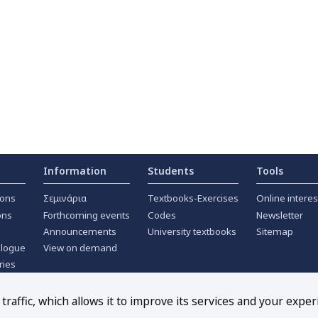
Information
Students
Tools
ions
Σεμινάρια
Textbooks-Exercises
Online interes
ons
Forthcoming events
Codes
Newsletter
Announcements
University textbooks
Sitemap
alogue
View on demand
ries
ournals
raffic, which allows it to improve its services and your exper