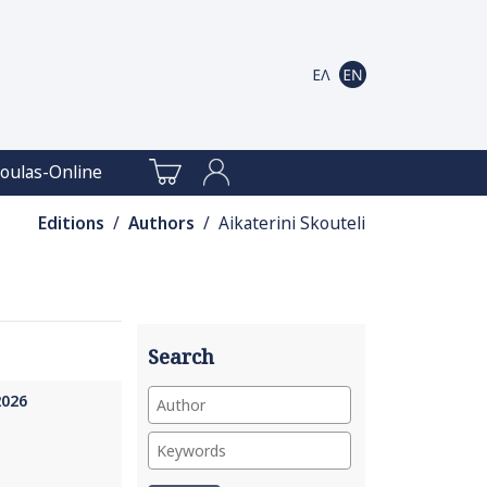
oulas-Online
Editions
/
Authors
/ Aikaterini Skouteli
Search
2026