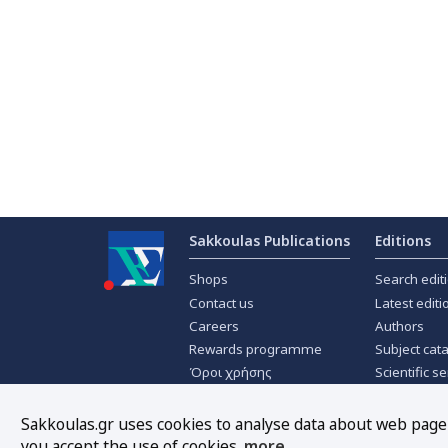
Sakkoulas Publications
Editions
Shops
Search edit
Contact us
Latest editi
Careers
Authors
Rewards programme
Subject cat
Όροι χρήσης
Scientific se
Privacy policy
Scientific j
About Cookies
Offers
Sakkoulas.gr uses cookies to analyse data about web page t
you accept the use of cookies.
more