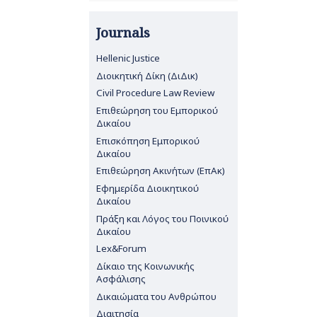
Journals
Hellenic Justice
Διοικητική Δίκη (ΔιΔικ)
Civil Procedure Law Review
Επιθεώρηση του Εμπορικού
Δικαίου
Επισκόπηση Εμπορικού
Δικαίου
Επιθεώρηση Ακινήτων (ΕπΑκ)
Εφημερίδα Διοικητικού
Δικαίου
Πράξη και Λόγος του Ποινικού
Δικαίου
Lex&Forum
Δίκαιο της Κοινωνικής
Ασφάλισης
Δικαιώματα του Ανθρώπου
Διαιτησία