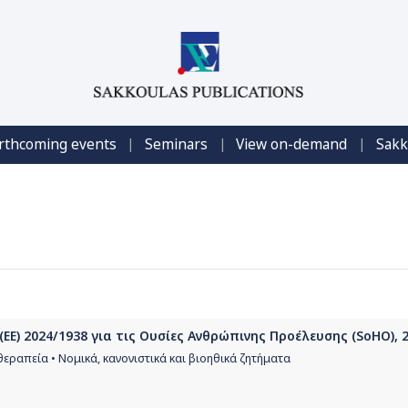
|
|
|
rthcoming events
Seminars
View on-demand
Sakk
(ΕΕ) 2024/1938 για τις Ουσίες Ανθρώπινης Προέλευσης (SoHO), 
θεραπεία • Νομικά, κανονιστικά και βιοηθικά ζητήματα