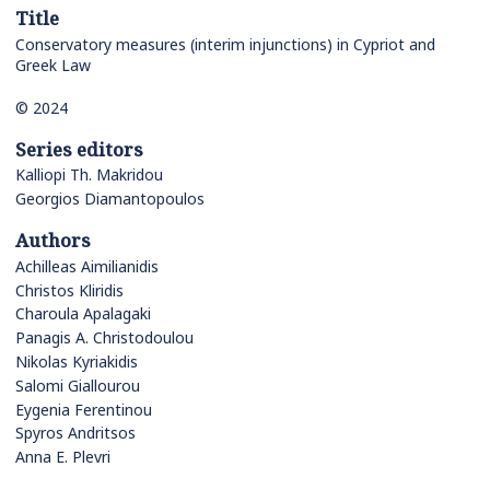
Title
Conservatory measures (interim injunctions) in Cypriot and
Greek Law
© 2024
Series editors
Kalliopi Th. Makridou
Georgios Diamantopoulos
Authors
Achilleas Aimilianidis
Christos Kliridis
Charoula Apalagaki
Panagis A. Christodoulou
Nikolas Kyriakidis
Salomi Giallourou
Eygenia Ferentinou
Spyros Andritsos
Anna E. Plevri