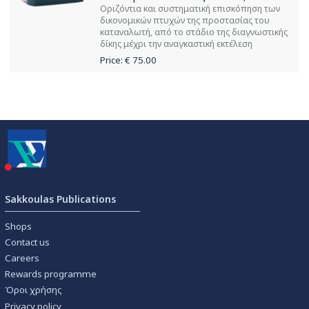
Οριζόντια και συστηματική επισκόπηση των
δικονομικών πτυχών της προστασίας του
καταναλωτή, από το στάδιο της διαγνωστικής
δίκης μέχρι την αναγκαστική εκτέλεση
Price: €
75.00
Sakkoulas Publications
Shops
Contact us
Careers
Rewards programme
Όροι χρήσης
Privacy policy