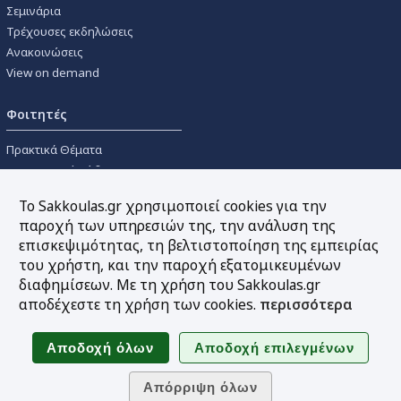
Σεμινάρια
Τρέχουσες εκδηλώσεις
Ανακοινώσεις
View on demand
Φοιτητές
Πρακτικά Θέματα
Οικονομικοί Κώδικες
Διανομές Πανεπιστημιακών
Το Sakkoulas.gr χρησιμοποιεί cookies για την
Συγγραμμάτων
παροχή των υπηρεσιών της, την ανάλυση της
επισκεψιμότητας, τη βελτιστοποίηση της εμπειρίας
Εργαλεία
του χρήστη, και την παροχή εξατομικευμένων
διαφημίσεων. Με τη χρήση του Sakkoulas.gr
Online υπολογισμός τόκων
αποδέχεστε τη χρήση των cookies.
περισσότερα
Υπηρεσία Ηλεκτρονικής
Ενημέρωσης
Sitemap
Ακολουθήστε μας