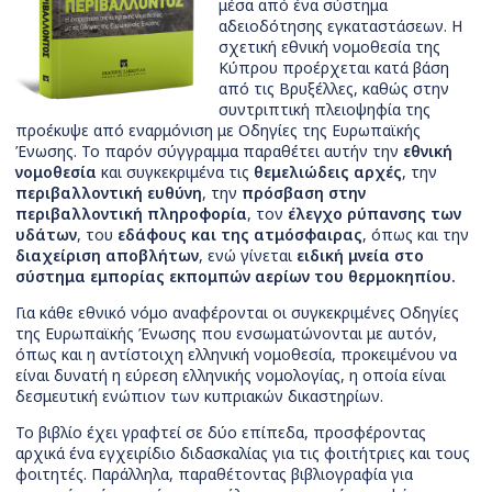
μέσα από ένα σύστημα
αδειοδότησης εγκαταστάσεων. Η
σχετική εθνική νομοθεσία της
Κύπρου προέρχεται κατά βάση
από τις Βρυξέλλες, καθώς στην
συντριπτική πλειοψηφία της
προέκυψε από εναρμόνιση με Οδηγίες της Ευρωπαϊκής
Ένωσης. Το παρόν σύγγραμμα παραθέτει αυτήν την
εθνική
νομοθεσία
και συγκεκριμένα τις
θεμελιώδεις αρχές
, την
περιβαλλοντική ευθύνη
, την
πρόσβαση στην
περιβαλλοντική πληροφορία
, τον
έλεγχο ρύπανσης των
υδάτων
, του
εδάφους και της ατμόσφαιρας
, όπως και την
διαχείριση αποβλήτων
, ενώ γίνεται
ειδική μνεία στο
σύστημα εμπορίας εκπομπών αερίων του θερμοκηπίου.
Για κάθε εθνικό νόμο αναφέρονται οι συγκεκριμένες Οδηγίες
της Ευρωπαϊκής Ένωσης που ενσωματώνονται με αυτόν,
όπως και η αντίστοιχη ελληνική νομοθεσία, προκειμένου να
είναι δυνατή η εύρεση ελληνικής νομολογίας, η οποία είναι
δεσμευτική ενώπιον των κυπριακών δικαστηρίων.
Το βιβλίο έχει γραφτεί σε δύο επίπεδα, προσφέροντας
αρχικά ένα εγχειρίδιο διδασκαλίας για τις φοιτήτριες και τους
φοιτητές. Παράλληλα, παραθέτοντας βιβλιογραφία για