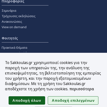
Πληροφορίες
Σεμινάρια
Τρέχουσες εκδηλώσεις
Ανακοινώσεις
View on demand
Φοιτητές
Πρακτικά Θέματα
Οικονομικοί Κώδικες
Διανομές Πανεπιστημιακών
Το Sakkoulas.gr χρησιμοποιεί cookies για την
Συγγραμμάτων
παροχή των υπηρεσιών της, την ανάλυση της
επισκεψιμότητας, τη βελτιστοποίηση της εμπειρίας
Εργαλεία
του χρήστη, και την παροχή εξατομικευμένων
διαφημίσεων. Με τη χρήση του Sakkoulas.gr
Online υπολογισμός τόκων
αποδέχεστε τη χρήση των cookies.
περισσότερα
Υπηρεσία Ηλεκτρονικής
Ενημέρωσης
Sitemap