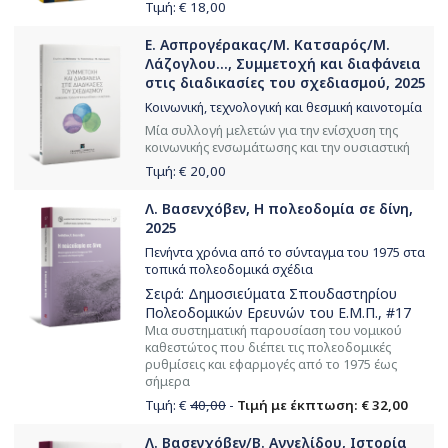
Τιμή: €
18,00
Ε. Ασπρογέρακας/Μ. Κατσαρός/Μ.
Λάζογλου..., Συμμετοχή και διαφάνεια
στις διαδικασίες του σχεδιασμού, 2025
Κοινωνική, τεχνολογική και θεσμική καινοτομία
Μία συλλογή μελετών για την ενίσχυση της
κοινωνικής ενσωμάτωσης και την ουσιαστική
Τιμή: €
20,00
Λ. Βασενχόβεν, Η πολεοδομία σε δίνη,
2025
Πενήντα χρόνια από το σύνταγμα του 1975 στα
τοπικά πολεοδομικά σχέδια
Σειρά:
Δημοσιεύματα Σπουδαστηρίου
Πολεοδομικών Ερευνών του Ε.Μ.Π.
, #17
Μια συστηματική παρουσίαση του νομικού
καθεστώτος που διέπει τις πολεοδομικές
ρυθμίσεις και εφαρμογές από το 1975 έως
σήμερα
Τιμή: €
40,00
-
Τιμή με έκπτωση: € 32,00
Λ. Βασενχόβεν/Β. Αγγελίδου, Ιστορία