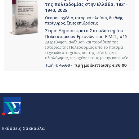
της πολεοδομίας στην Ελλάδα, 1821-
1940, 2025
Θεσμοί, σχέδια, ιστορικό πλαίσιο, διεθνής
περίγυρος, ξένες επιδράσεις
Σειρά:
Δημοσιεύματα Σπουδαστηρίου
Πολεοδομικών Ερευνών του Ε.Μ.Π.
, #15
Διερεύνηση, ανάλυση και παράθεση της
Ιστορίας της Πολεοδομίας υπό το πρίσμα
τεχνικών στοιχείων, και της εξέλιξης και
αξιολόγησης της σχέσης τους με την κοινωνία
Τιμή: €
45,00
-
Τιμή με έκπτωση: € 36,00
Εκδόσεις Σάκκουλα