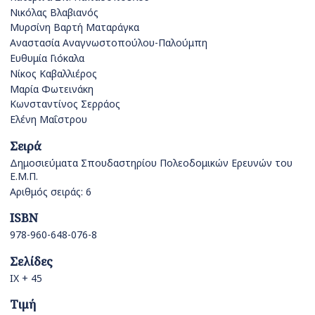
Νικόλας Βλαβιανός
Μυρσίνη Βαρτή Ματαράγκα
Αναστασία Αναγνωστοπούλου-Παλούμπη
Ευθυμία Γιόκαλα
Νίκος Καβαλλιέρος
Μαρία Φωτεινάκη
Κωνσταντίνος Σερράος
Ελένη Μαΐστρου
Σειρά
Δημοσιεύματα Σπουδαστηρίου Πολεοδομικών Ερευνών του
Ε.Μ.Π.
Αριθμός σειράς: 6
ISBN
978-960-648-076-8
Σελίδες
IX + 45
Τιμή