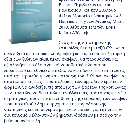
Εταιρία Περιβάλλοντος και
Πολιτισμού, και τον Σύλλογο
Φίλων Μουσείου Ναυπηγικών &
Ναυτικών Τεχνών Αιγαίου, Μάιος
2019, Αίθουσα Τελετών ΕΜΠ -
Κτίριο Αβέρωφ
Στόχοι της επιστημονικής
εσπερίδας ήταν μεταξύ άλλων να
αναδείξει την ιστορική, λαογραφική και ευρύτερη πολιτισμική
αξία των ξύλινων αλιευτικών σκαφών, να παρουσιάσει και
αξιολογήσει το όλο σχετικό νομοθετικό πλαίσιο σε
ευρωπαϊκό και εθνικό επίπεδο, να καταδείξει τις επιπτώσεις
από την προωθούμενη καταστροφή των ξύλινων σκαφών, να
αποτιμήσει τις έως τώρα πολιτικές των αρμόδιων κρατικών
φορέων, να αναδείξει τις απόψεις των φορέων της κοινωνίας
των πολιτών, να διατυπώσει εναλλακτικές προτάσεις και νέες
στρατηγικές προς την κατεύθυνση της διάσωσης των σκαφών
που αποτελούν δημι-ουργήματα της παραδοσιακής
ναυπηγικής και να συγκροτήσει έναν «οδικό χάρτη» για τον
συντονισμό μελλο-ντικών βημάτων/δράσεων με στόχο την
βιώσιμη ανάπτυξη.