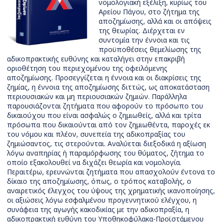
νομολογιακή εξέλιξη, κυρίως του
Αρείου Πάγου, στο ζήτημα της
αποζημίωσης, αλλά και οι απόψεις
της θεωρίας. Διέρχεται εν
συντομία την έννοια και τις
προϋποθέσεις θεμελίωσης της
αδικοπρακτικής ευθύνης και καταλήγει στην επακριβή
οριοθέτηση του περιεχομένου της οφειλόμενης
αποζημίωσης. Προσεγγίζεται η έννοια και οι διακρίσεις της
ζημίας, η έννοια της αποζημίωσης διττώς, ως αποκατάσταση
περιουσιακών και μη περιουσιακών ζημιών. Παράλληλα
παρουσιάζονται ζητήματα που αφορούν το πρόσωπο του
δικαιούχου που είναι ασφαλώς ο ζημιωθείς, αλλά και τρίτα
πρόσωπα που δικαιούνται από τον ζημιωθέντα, παροχές εκ
του νόμου και πλέον, συνεπεία της αδικοπραξίας του
ζημιώσαντος, τις στερούνται. Αναλύεται διεξοδικά η αξίωση
λόγω αναπηρίας ή παραμόρφωσης του θύματος, ζήτημα το
οποίο εξακολουθεί να διχάζει θεωρία και νομολογία.
Περαιτέρω, ερευνώνται ζητήματα που απασχολούν έντονα το
δίκαιο της αποζημίωσης, όπως, ο τρόπος καταβολής, ο
αναιρετικός έλεγχος του ύψους της χρηματικής ικανοποίησης,
οι αξιώσεις λόγω εσφαλμένου προγεννητικού ελέγχου, η
συνάφεια της αγωγής κακοδικίας με την αδικοπραξία, η
αδικοπρακτική ευθύνη του Υποθηκοφύλακα-Προϊστάμενου