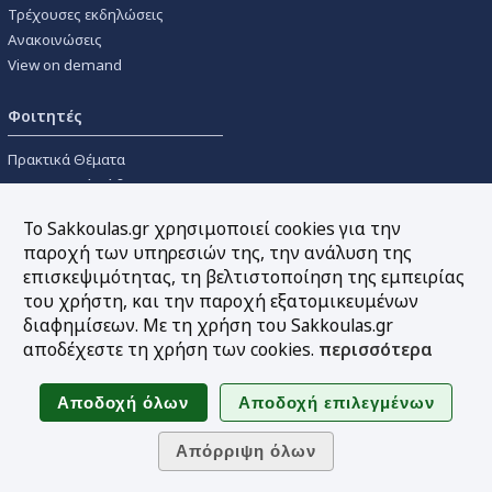
Τρέχουσες εκδηλώσεις
Ανακοινώσεις
View on demand
Φοιτητές
Πρακτικά Θέματα
Οικονομικοί Κώδικες
Διανομές Πανεπιστημιακών
Το Sakkoulas.gr χρησιμοποιεί cookies για την
Συγγραμμάτων
παροχή των υπηρεσιών της, την ανάλυση της
επισκεψιμότητας, τη βελτιστοποίηση της εμπειρίας
Εργαλεία
του χρήστη, και την παροχή εξατομικευμένων
διαφημίσεων. Με τη χρήση του Sakkoulas.gr
Online υπολογισμός τόκων
αποδέχεστε τη χρήση των cookies.
περισσότερα
Υπηρεσία Ηλεκτρονικής
Ενημέρωσης
Sitemap
Ακολουθήστε μας