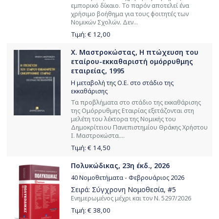
εμπορικό δίκαιο. Το παρόν αποτελεί ένα
χρήσιμο βοήθημα για τους φοιτητές των
Νομικών Σχολών. Δεν...
Τιμή: €
12,00
Χ. Μαστροκώστας, Η πτώχευση του
εταίρου-εκκαθαριστή ομόρρυθμης
εταιρείας, 1995
Η μεταβολή της Ο.Ε. στο στάδιο της
εκκαθάρισης
Τα προβλήματα στο στάδιο της εκκαθάρισης
της Ομόρρυθμης Εταιρίας εξετάζονται στη
μελέτη του λέκτορα της Νομικής του
Δημοκρίτειου Πανεπιστημίου Θράκης Χρήστου
Ι. Μαστροκώστα....
Τιμή: €
14,50
Πολυκώδικας, 23η έκδ., 2026
40 Νομοθετήματα - Φεβρουάριος 2026
Σειρά:
Σύγχρονη Νομοθεσία
, #5
Ενημερωμένος μέχρι και τον Ν. 5297/2026
Τιμή: €
38,00