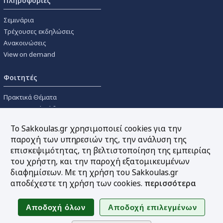
Πληροφορίες
Σεμινάρια
Τρέχουσες εκδηλώσεις
Ανακοινώσεις
View on demand
Φοιτητές
Πρακτικά Θέματα
Οικονομικοί Κώδικες
Διανομές Πανεπιστημιακών
Το Sakkoulas.gr χρησιμοποιεί cookies για την
Συγγραμμάτων
παροχή των υπηρεσιών της, την ανάλυση της
επισκεψιμότητας, τη βελτιστοποίηση της εμπειρίας
Εργαλεία
του χρήστη, και την παροχή εξατομικευμένων
διαφημίσεων. Με τη χρήση του Sakkoulas.gr
Online υπολογισμός τόκων
αποδέχεστε τη χρήση των cookies.
περισσότερα
Υπηρεσία Ηλεκτρονικής
Ενημέρωσης
Sitemap