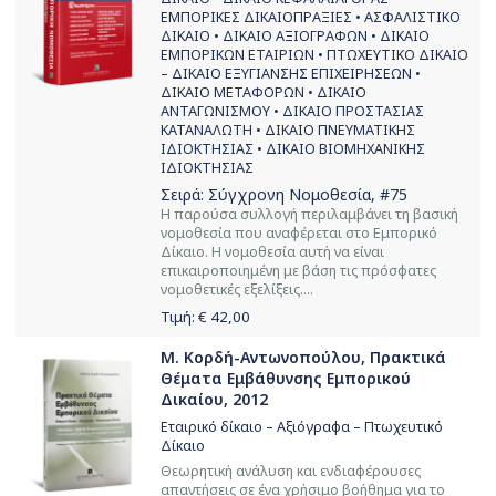
ΕΜΠΟΡΙΚΕΣ ΔΙΚΑΙOΠΡΑΞΙΕΣ • ΑΣΦΑΛΙΣΤΙΚΟ
ΔΙΚΑΙΟ • ΔΙΚΑΙΟ ΑΞΙΟΓΡΑΦΩΝ • ΔΙΚΑΙΟ
ΕΜΠΟΡΙΚΩΝ ΕΤΑΙΡΙΩΝ • ΠΤΩΧΕΥΤΙΚΟ ΔΙΚΑΙΟ
– ΔΙΚΑΙΟ ΕΞΥΓΙΑΝΣΗΣ ΕΠΙΧΕΙΡΗΣΕΩΝ •
ΔΙΚΑΙΟ ΜΕΤΑΦΟΡΩΝ • ΔΙΚΑΙΟ
ΑΝΤΑΓΩΝΙΣΜΟΥ • ΔΙΚΑΙΟ ΠΡΟΣΤΑΣΙΑΣ
ΚΑΤΑΝΑΛΩΤΗ • ΔΙΚΑΙΟ ΠΝΕΥΜΑΤΙΚΗΣ
ΙΔΙΟΚΤΗΣΙΑΣ • ΔΙΚΑΙΟ ΒΙΟΜΗΧΑΝΙΚΗΣ
ΙΔΙΟΚΤΗΣΙΑΣ
Σειρά:
Σύγχρονη Νομοθεσία
, #75
Η παρούσα συλλογή περιλαμβάνει τη βασική
νομοθεσία που αναφέρεται στο Εμπορικό
Δίκαιο. Η νομοθεσία αυτή να είναι
επικαιροποιημένη με βάση τις πρόσφατες
νομοθετικές εξελίξεις....
Τιμή: €
42,00
Μ. Κορδή-Αντωνοπούλου, Πρακτικά
Θέματα Εμβάθυνσης Εμπορικού
Δικαίου, 2012
Εταιρικό δίκαιο – Αξιόγραφα – Πτωχευτικό
Δίκαιο
Θεωρητική ανάλυση και ενδιαφέρουσες
απαντήσεις σε ένα χρήσιμο βοήθημα για το