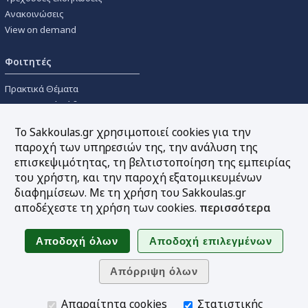
Ανακοινώσεις
View on demand
Φοιτητές
Πρακτικά Θέματα
Οικονομικοί Κώδικες
Διανομές Πανεπιστημιακών
Το Sakkoulas.gr χρησιμοποιεί cookies για την
Συγγραμμάτων
παροχή των υπηρεσιών της, την ανάλυση της
επισκεψιμότητας, τη βελτιστοποίηση της εμπειρίας
Εργαλεία
του χρήστη, και την παροχή εξατομικευμένων
διαφημίσεων. Με τη χρήση του Sakkoulas.gr
Online υπολογισμός τόκων
αποδέχεστε τη χρήση των cookies.
περισσότερα
Υπηρεσία Ηλεκτρονικής
Ενημέρωσης
Sitemap
Ακολουθήστε μας
Απαραίτητα cookies
Στατιστικής