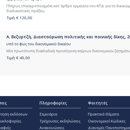
Πλήρως επικαιροποιημένη κατ’ άρθρο ερμηνεία του ΚΠΔ για τα δικαιώμα
διαδικαστικές πράξεις
Τιμή: €
120,00
Α. Βεζυρτζή, Διασταύρωση πολιτικής και ποινικής δίκης, 2
υπό το φως του δικονομικού δικαίου
Μία πρωτότυπη διακλαδική προσέγγιση καίριων δικονομικών ζητημάτ
Τιμή: €
40,00
σεις
Πληροφορίες
Φοιτητές
τηση εκδόσεων
Σεμινάρια
Πρακτικά Θέματα
κυκλοφορίες
Τρέχουσες εκδηλώσεις
Οικονομικοί Κώδικες
αφείς
Ανακοινώσεις
Διανομές Πανεπιστημι