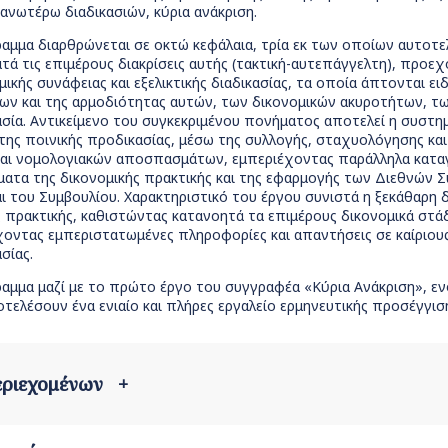
ανωτέρω διαδικασιών, κύρια ανάκριση.
αμμα διαρθρώνεται σε οκτώ κεφάλαια, τρία εκ των οποίων αυτοτε
τά τις επιμέρους διακρίσεις αυτής (τακτική-αυτεπάγγελτη), προ
ικής συνάφειας και εξελικτικής διαδικασίας, τα οποία άπτονται ει
ων και της αρμοδιότητας αυτών, των δικονομικών ακυροτήτων, τω
σία. Αντικείμενο του συγκεκριμένου πονήματος αποτελεί η συστημα
ης ποινικής προδικασίας, μέσω της συλλογής, σταχυολόγησης κα
αι νομολογιακών αποσπασμάτων, εμπεριέχοντας παράλληλα καταγρ
ματα της δικονομικής πρακτικής και της εφαρμογής των Διεθνών
ι του Συμβουλίου. Χαρακτηριστικό του έργου συνιστά η ξεκάθαρη 
 πρακτικής, καθιστώντας κατανοητά τα επιμέρους δικονομικά στά
χοντας εμπεριστατωμένες πληροφορίες και απαντήσεις σε καίριο
σίας.
αμμα μαζί με το πρώτο έργο του συγγραφέα «Κύρια Ανάκριση», ενό
τελέσουν ένα ενιαίο και πλήρες εργαλείο ερμηνευτικής προσέγγιση
περιεχομένων
+