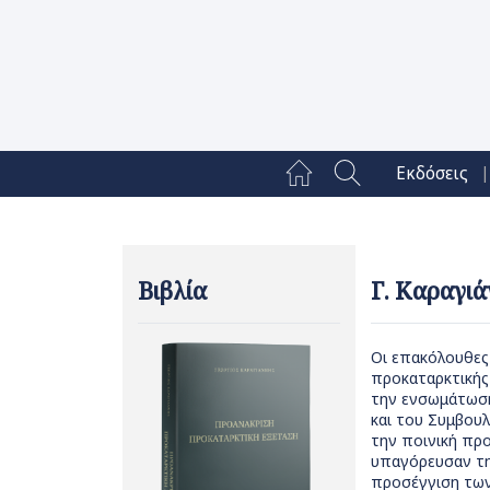
|
Εκδόσεις
Βιβλία
Γ. Καραγιά
Οι επακόλουθες
προκαταρκτικής 
την ενσωμάτωση
και του Συμβου
την ποινική πρ
υπαγόρευσαν τη
προσέγγιση των