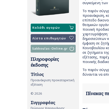
συγκείμενη των 
Το παρόν σύγγρ
προανάκριση, κα
επίπεδο δικονομ
θεσμικών οργάν
Καλάθι αγορών
ποινική προδικα
χαρτογράφηση τ
Λίστα επιθυμητών
δημοσιεύσεων κ
έμφαση σε ζητή
Κοινοβουλίου κα
Sakkoulas-Online.gr
σε ζητήματα της
εξέτασης, παρέ
Πληροφορίες
ποινικής διαδικα
έκδοσης
Το παρόν σύγγρ
Τίτλος
δύνανται να απο
Προανάκριση προκαταρκτική
εξέταση
Πίνακας 
© 2026
Συγγραφέας
Γεώργιος Καραγιάννης