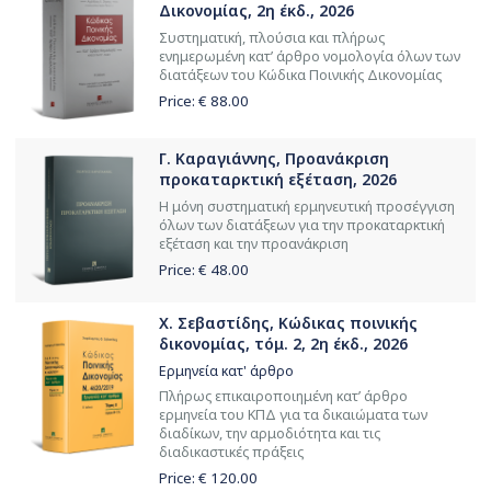
Δικονομίας, 2η έκδ., 2026
Συστηματική, πλούσια και πλήρως
ενημερωμένη κατ’ άρθρο νομολογία όλων των
διατάξεων του Κώδικα Ποινικής Δικονομίας
Price: €
88.00
Γ. Καραγιάννης, Προανάκριση
προκαταρκτική εξέταση, 2026
Η μόνη συστηματική ερμηνευτική προσέγγιση
όλων των διατάξεων για την προκαταρκτική
εξέταση και την προανάκριση
Price: €
48.00
Χ. Σεβαστίδης, Κώδικας ποινικής
δικονομίας, τόμ. 2, 2η έκδ., 2026
Ερμηνεία κατ' άρθρο
Πλήρως επικαιροποιημένη κατ’ άρθρο
ερμηνεία του ΚΠΔ για τα δικαιώματα των
διαδίκων, την αρμοδιότητα και τις
διαδικαστικές πράξεις
Price: €
120.00