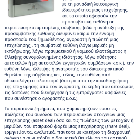
με τη μοναδική λειτουργική
ιδιαιτερότητα μιας επιχείρησης,
και τα οποία αφορούν την
προσυμβατική ευθύνη σε
περίπτωση καταρτισμένης σύμβασης (εδώ η ανάδειξη της
προσυμβατικής ευθύνης διευρύνει καίρια την έννομη
προστασία του ζημιωθέντος, αγοραστή ή πωλητή μιας
επιχείρησης), τη συμβατική ευθύνη (λόγω μερικής μη
εκπλήρωσης, λόγω πραγματικού ή νομικού ελαττώματος ή
έλλειψης συνομολογημένης ιδιότητας, λόγω αθέτησης
αυτοτελών ή μη αυτοτελών εγγυητικών συμβάσεων κ.ο.κ.), την
ευθύνη λόγω έλλειψης ή ανατροπής του δικαιοπρακτικού
θεμελίου της σύμβασης και, τέλος, την ευθύνη από
αδικαιολόγητο πλουτισμό (ύστερα από την κακοδιαχείριση
της επιχείρησης από τον αγοραστή, τα κέρδη που αποκόμισε,
τις δαπάνες που διενήργησε ή τις εμπράγματες ασφάλειες
που συνέστησε ο αγοραστής κ.ο.κ.).
Τα παραπάνω ζητήματα, που χαρακτηρίζουν τόσο τις
πωλήσεις του συνόλου των περιουσιακών στοιχείων μιας
επιχείρησης (asset deal) όσο και τις πωλήσεις των μετοχών ή
μεριδίων του εταιρικού φορέα μιας επιχείρησης (share deal),
ερμηνεύονται αναλυτικά, πάντοτε με κριτήριο τη διαχρονική
ανάγκη να συνυπάρξει η δογματική θεμελίωση του αστικού