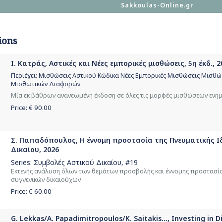
Sakkoulas-Online.gr
ions
Ι. Κατράς, Αστικές και Νέες εμπορικές μισθώσεις, 5η έκδ., 2
Περιέχει: Μισθώσεις Αστικού Κώδικα Νέες Εμπορικές Μισθώσεις Μισθ
Μισθωτικών Διαφορών
Μία εκ βάθρων ανανεωμένη έκδοση σε όλες τις μορφές μισθώσεων ενημε
Price: €
90.00
Σ. Παπαδόπουλος, Η έννομη προστασία της Πνευματικής Ιδ
Δικαίου, 2026
Series:
Συμβολές Αστικού Δικαίου
, #19
Εκτενής ανάλυση όλων των θεμάτων προσβολής και έννομης προστασί
συγγενικών δικαιούχων
Price: €
60.00
G. Lekkas/A. Papadimitropoulos/K. Saitakis..., Investing in 