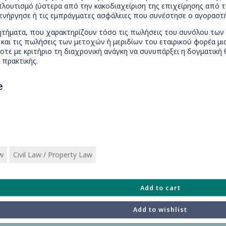
πλουτισμό (ύστερα από την κακοδιαχείριση της επιχείρησης από τ
νήργησε ή τις εμπράγματες ασφάλειες που συνέστησε ο αγοραστής 
τήματα, που χαρακτηρίζουν τόσο τις πωλήσεις του συνόλου των 
ο και τις πωλήσεις των μετοχών ή μεριδίων του εταιρικού φορέα μια
οτε με κριτήριο τη διαχρονική ανάγκη να συνυπάρξει η δογματική 
 πρακτικής.
e
w
Civil Law / Property Law
Add to cart
Add to wishlist