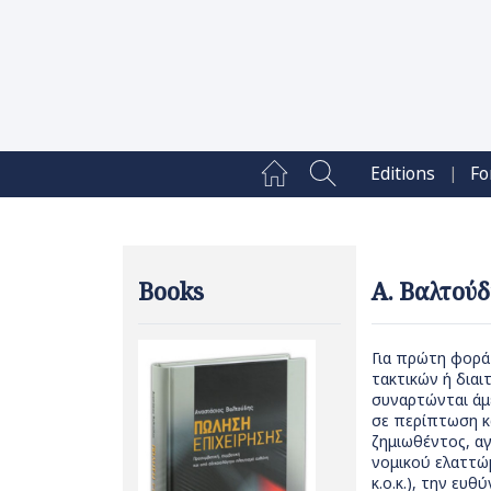
|
Editions
Fo
Books
Α. Βαλτούδ
Για πρώτη φορά
τακτικών ή διαι
συναρτώνται άμε
σε περίπτωση κ
ζημιωθέντος, α
νομικού ελαττώ
κ.ο.κ.), την ευ