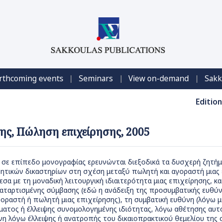
|
|
|
rthcoming events
Seminars
View on-demand
Sakk
Edition
ης, Πώληση επιχείρησης, 2005
 σε επίπεδο μονογραφίας ερευνώνται διεξοδικά τα δυσχερή ζητή
τητικών δικαστηρίων στη σχέση μεταξύ πωλητή και αγοραστή μιας 
σα με τη μοναδική λειτουργική ιδιαιτερότητα μιας επιχείρησης, 
αταρτισμένης σύμβασης (εδώ η ανάδειξη της προσυμβατικής ευθύνη
γοραστή ή πωλητή μιας επιχείρησης), τη συμβατική ευθύνη (λόγω 
ματος ή έλλειψης συνομολογημένης ιδιότητας, λόγω αθέτησης αυ
θύνη λόγω έλλειψης ή ανατροπής του δικαιοπρακτικού θεμελίου της