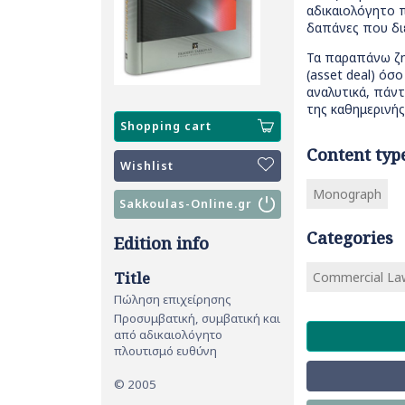
αδικαιολόγητο 
δαπάνες που διε
Τα παραπάνω ζη
(asset deal) όσ
αναλυτικά, πάντ
της καθημερινής
Shopping cart
Content typ
Wishlist
Monograph
Sakkoulas-Online.gr
Categories
Edition info
Title
Commercial La
Πώληση επιχείρησης
Προσυμβατική, συμβατική και
από αδικαιολόγητο
πλουτισμό ευθύνη
© 2005