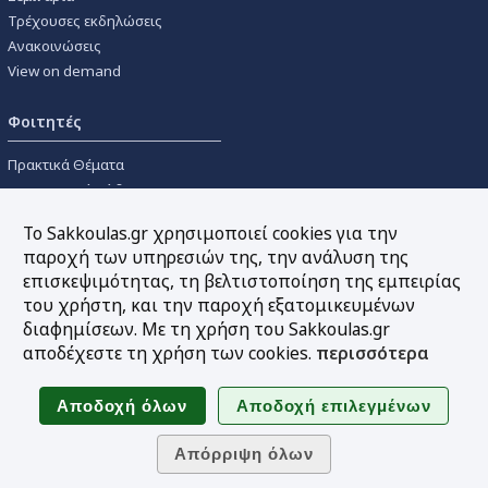
Τρέχουσες εκδηλώσεις
Ανακοινώσεις
View on demand
Φοιτητές
Πρακτικά Θέματα
Οικονομικοί Κώδικες
Διανομές Πανεπιστημιακών
Το Sakkoulas.gr χρησιμοποιεί cookies για την
Συγγραμμάτων
παροχή των υπηρεσιών της, την ανάλυση της
επισκεψιμότητας, τη βελτιστοποίηση της εμπειρίας
Εργαλεία
του χρήστη, και την παροχή εξατομικευμένων
διαφημίσεων. Με τη χρήση του Sakkoulas.gr
Online υπολογισμός τόκων
αποδέχεστε τη χρήση των cookies.
περισσότερα
Υπηρεσία Ηλεκτρονικής
Ενημέρωσης
Sitemap
Ακολουθήστε μας