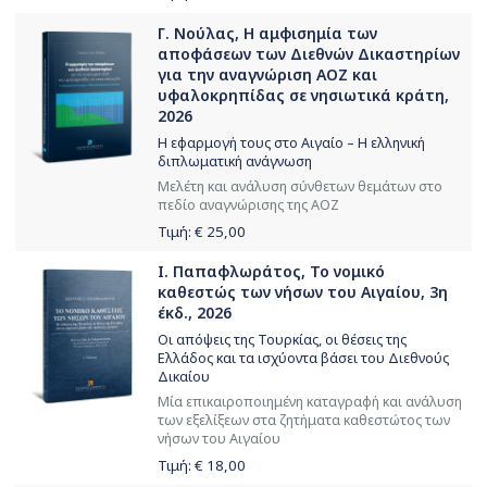
Γ. Νούλας, Η αμφισημία των
αποφάσεων των Διεθνών Δικαστηρίων
για την αναγνώριση ΑΟΖ και
υφαλοκρηπίδας σε νησιωτικά κράτη,
2026
Η εφαρμογή τους στο Αιγαίο – Η ελληνική
διπλωματική ανάγνωση
Μελέτη και ανάλυση σύνθετων θεμάτων στο
πεδίο αναγνώρισης της ΑΟΖ
Τιμή: €
25,00
Ι. Παπαφλωράτος, Το νομικό
καθεστώς των νήσων του Αιγαίου, 3η
έκδ., 2026
Οι απόψεις της Τουρκίας, οι θέσεις της
Ελλάδος και τα ισχύοντα βάσει του Διεθνούς
Δικαίου
Μία επικαιροποιημένη καταγραφή και ανάλυση
των εξελίξεων στα ζητήματα καθεστώτος των
νήσων του Αιγαίου
Τιμή: €
18,00