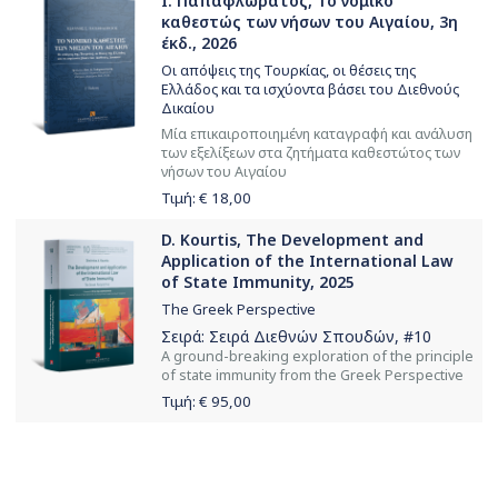
Ι. Παπαφλωράτος, Το νομικό
καθεστώς των νήσων του Αιγαίου, 3η
έκδ., 2026
Οι απόψεις της Τουρκίας, οι θέσεις της
Ελλάδος και τα ισχύοντα βάσει του Διεθνούς
Δικαίου
Μία επικαιροποιημένη καταγραφή και ανάλυση
των εξελίξεων στα ζητήματα καθεστώτος των
νήσων του Αιγαίου
Τιμή: €
18,00
D. Kourtis, The Development and
Application of the International Law
of State Immunity, 2025
The Greek Perspective
Σειρά:
Σειρά Διεθνών Σπουδών
, #10
Α ground-breaking exploration of the principle
of state immunity from the Greek Perspective
Τιμή: €
95,00