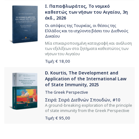
Ι. Παπαφλωράτος, Το νομικό
καθεστώς των νήσων του Αιγαίου, 3η
έκδ., 2026
Οι απόψεις της Τουρκίας, οι θέσεις της
Ελλάδος και τα ισχύοντα βάσει του Διεθνούς
Δικαίου
Μία επικαιροποιημένη καταγραφή και ανάλυση
των εξελίξεων στα ζητήματα καθεστώτος των
νήσων του Αιγαίου
Τιμή: €
18,00
D. Kourtis, The Development and
Application of the International Law
of State Immunity, 2025
The Greek Perspective
Σειρά:
Σειρά Διεθνών Σπουδών
, #10
Α ground-breaking exploration of the principle
of state immunity from the Greek Perspective
Τιμή: €
95,00