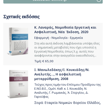
Σχετικές εκδόσεις
Κ. Λαναράς, Νομοθεσία Εργατική και
Ασφαλιστική, Νέα Έκδοση, 2020
Εφαρμογή - Νομολογία - Ερμηνεία
Στη νέα αυτή έκδοση λαμβάνονται υπόψη όλες
οι σημαντικές μεταβολές που έχει υποστεί η
Εργατική Νομοθεσία, όπως λ.χ. αυτές που
αναφέρονται στην αναγγελία οικειοθελούς...
Τιμή: €
65,00
Ι. Μανωλεδάκης/Ι. Κουκιάδης/Ν.
Αναλυτής..., Η ασφαλιστική
μεταρρύθμιση, 2008
Τεύχος προς τιμήν του Επίτιμου Προέδρου της
Ε.ΝΟ.Β.Ε., Ομότ. Καθ. κ. Ι. Κουκιάδη. Ν.
Αναλυτής, Γ. Ρωμανιάς, Ά. Στεργίου, Δ.
Γαρούφας
Σειρά:
Εταιρεία Νομικών Βορείου Ελλάδος
,