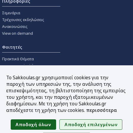
Πληροφορίες
Σεμινάρια
Τρέχουσες εκδηλώσεις
Ανακοινώσεις
View on demand
Φοιτητές
Πρακτικά Θέματα
Οικονομικοί Κώδικες
Διανομές Πανεπιστημιακών
Το Sakkoulas.gr χρησιμοποιεί cookies για την
Συγγραμμάτων
παροχή των υπηρεσιών της, την ανάλυση της
επισκεψιμότητας, τη βελτιστοποίηση της εμπειρίας
Εργαλεία
του χρήστη, και την παροχή εξατομικευμένων
διαφημίσεων. Με τη χρήση του Sakkoulas.gr
Online υπολογισμός τόκων
αποδέχεστε τη χρήση των cookies.
περισσότερα
Υπηρεσία Ηλεκτρονικής
Ενημέρωσης
Sitemap