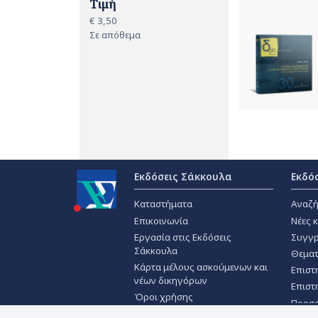
Τιμή
€ 3,50
Σε απόθεμα
Εκδόσεις Σάκκουλα
Εκδό
Καταστήματα
Αναζή
Επικοινωνία
Νέες 
Εργασία στις Εκδόσεις
Συγγρ
Σάκκουλα
Θεματ
Κάρτα μέλους ασκούμενων και
Επιστ
νέων δικηγόρων
Επιστ
Όροι χρήσης
Προσ
Πολιτική απορρήτου