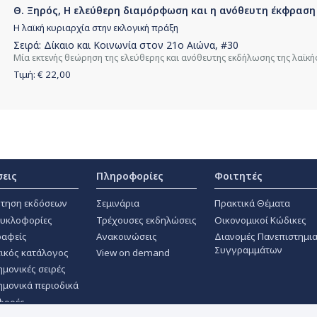
Θ. Ξηρός, H ελεύθερη διαµόρφωση και η ανόθευτη έκφραση 
H λαϊκή κυριαρχία στην εκλογική πράξη
Σειρά:
Δίκαιο και Κοινωνία στον 21ο Αιώνα
, #30
Μία εκτενής θεώρηση της ελεύθερης και ανόθευτης εκδήλωσης της λαϊκή
Τιμή: €
22,00
σεις
Πληροφορίες
Φοιτητές
τηση εκδόσεων
Σεμινάρια
Πρακτικά Θέματα
κυκλοφορίες
Τρέχουσες εκδηλώσεις
Οικονομικοί Κώδικες
αφείς
Ανακοινώσεις
Διανομές Πανεπιστημι
Συγγραμμάτων
ικός κατάλογος
View on demand
ημονικές σειρές
ημονικά περιοδικά
φορές