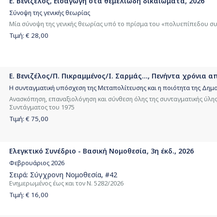
Ε. Βενιζέλος, Εισαγωγή στα θεμελιώδη δικαιώματα, 2026
Σύνοψη της γενικής θεωρίας
Μία σύνοψη της γενικής θεωρίας υπό το πρίσμα του «πολυεπίπεδου σ
Τιμή: €
28,00
Ε. Βενιζέλος/Π. Πικραμμένος/Ι. Σαρμάς..., Πενήντα χρόνια 
Η συνταγματική υπόσχεση της Μεταπολίτευσης και η ποιότητα της Δημο
Ανασκόπηση, επαναξιολόγηση και σύνθεση όλης της συνταγματικής ύλης 
Συντάγματος του 1975
Τιμή: €
75,00
Ελεγκτικό Συνέδριο - Βασική Νομοθεσία, 3η έκδ., 2026
Φεβρουάριος 2026
Σειρά:
Σύγχρονη Νομοθεσία
, #42
Ενημερωμένος έως και τον Ν. 5282/2026
Τιμή: €
16,00