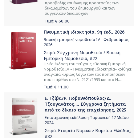
προσβολής και έννομης προστασίας των
δικαιωμάτων του δημιουργού και των
συγγενικών δικαιούχων
Τιμή: €
60,00
Πνευματική ιδιοκτησία, 9η έκδ., 2026
Βασική εμπορική νομοθεσία IV - Φεβρουάριος
2026
Σειρά:
Σύγχρονη Νομοθεσία / Βασική
Εμπορική Νομοθεσία
, #22
Η νέα έκδοση του τεύχους «Βασική Εμπορική
Νομοθεσία ΙV – Πνευματική Ιδιοκτησία» κρίθηκε
αναγκαία κυρίως λόγω των τροποποιήσεων
που επήλθαν στο Ν. 2121/1993 και στο Ν....
Τιμή: €
11,00
Ε. Τζίβα/Ρ. Γιοβαννόπουλος/Δ.
Τζουγανάτος..., Σύγχρονα ζητήματα
από το δίκαιο της επιχείρησης, 2025
Επιστημονική εκδήλωση Παρασκευή 17 Μαΐου
2024
Σειρά:
Εταιρεία Νομικών Βορείου Ελλάδος
,
#82