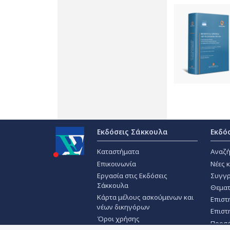
Εκδόσεις Σάκκουλα
Εκδό
Καταστήματα
Αναζή
Επικοινωνία
Νέες 
Εργασία στις Εκδόσεις
Συγγρ
Σάκκουλα
Θεματ
Κάρτα μέλους ασκούμενων και
Επιστ
νέων δικηγόρων
Επιστ
Όροι χρήσης
Προσ