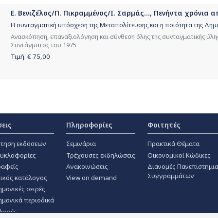
Ε. Βενιζέλος/Π. Πικραμμένος/Ι. Σαρμάς..., Πενήντα χρόνια 
Η συνταγματική υπόσχεση της Μεταπολίτευσης και η ποιότητα της Δημ
Ανασκόπηση, επαναξιολόγηση και σύνθεση όλης της συνταγματικής ύλης
Συντάγματος του 1975
Τιμή: €
75,00
σεις
Πληροφορίες
Φοιτητές
τηση εκδόσεων
Σεμινάρια
Πρακτικά Θέματα
κυκλοφορίες
Τρέχουσες εκδηλώσεις
Οικονομικοί Κώδικες
αφείς
Ανακοινώσεις
Διανομές Πανεπιστημι
Συγγραμμάτων
ικός κατάλογος
View on demand
ημονικές σειρές
ημονικά περιοδικά
φορές