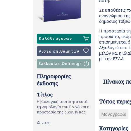
δότη.
Σε υποθέσεις πα
αναγνώριση της 
δημόσιας τάξεω
Η προστασία της
πρόσωπο, ακόμη 
Καλάθι αγορών
επισημαίνεται ό
Αξιολογείται ο 
Λίστα επιθυμητών
μελών και η ιδι
με την ΕΣΔΑ.
Sakkoulas-Online.gr
Πληροφορίες
Πίνακας 
έκδοσης
Τίτλος
Τύπος περιε
Η βιολογική ταυτότητα κατά
τη νομολογία του ΕΔΔΑ και η
προστασία της οικογένειας
Μονογραφία
© 2020
Κατηγορίες