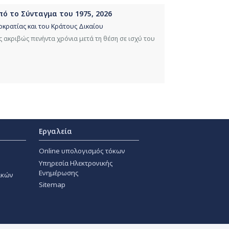
από το Σύνταγμα του 1975, 2026
οκρατίας και του Κράτους Δικαίου
 ακριβώς πενήντα χρόνια μετά τη θέση σε ισχύ του
Εργαλεία
Online υπολογισμός τόκων
Υπηρεσία Ηλεκτρονικής
Ενημέρωσης
ακών
Sitemap