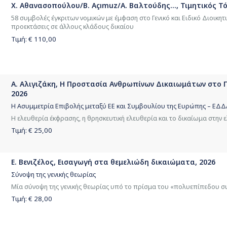
Χ. Αθανασοπούλου/B. Açımuz/Α. Βαλτούδης..., Τιμητικός 
58 συμβολές έγκριτων νομικών με έμφαση στο Γενικό και Ειδικό Διοικητικ
προεκτάσεις σε άλλους κλάδους δικαίου
Τιμή: €
110,00
Α. Αλιγιζάκη, Η Προστασία Ανθρωπίνων Δικαιωμάτων στο 
2026
Η Ασυμμετρία Επιβολής μεταξύ ΕΕ και Συμβουλίου της Ευρώπης – ΕΔΔ
Η ελευθερία έκφρασης, η θρησκευτική ελευθερία και το δικαίωμα στην 
Τιμή: €
25,00
Ε. Βενιζέλος, Εισαγωγή στα θεμελιώδη δικαιώματα, 2026
Σύνοψη της γενικής θεωρίας
Μία σύνοψη της γενικής θεωρίας υπό το πρίσμα του «πολυεπίπεδου 
Τιμή: €
28,00