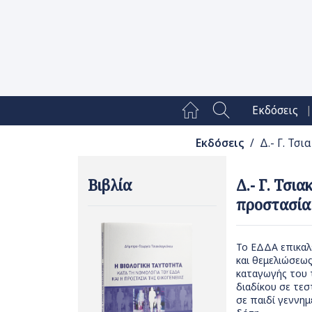
|
Εκδόσεις
Εκδόσεις
/ Δ.- Γ. Τσ
Βιβλία
Δ.- Γ. Τσι
προστασία 
Το ΕΔΔΑ επικαλ
και θεμελιώσεως
καταγωγής του 
διαδίκου σε τε
σε παιδί γεννη