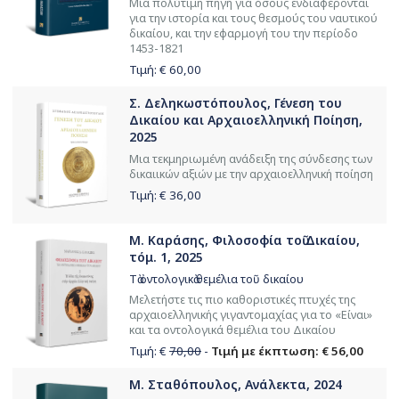
Μία πολύτιμη πηγή για όσους ενδιαφέρονται
για την ιστορία και τους θεσμούς του ναυτικού
δικαίου, και την εφαρμογή του την περίοδο
1453-1821
Τιμή: €
60,00
Σ. Δεληκωστόπουλος, Γένεση του
Δικαίου και Αρχαιοελληνική Ποίηση,
2025
Μια τεκμηριωμένη ανάδειξη της σύνδεσης των
δικαιικών αξιών με την αρχαιοελληνική ποίηση
Τιμή: €
36,00
Μ. Καράσης, Φιλοσοφία τοῦ Δικαίου,
τόμ. 1, 2025
Τὰ ὀντολογικὰ θεμέλια τοῦ δικαίου
Μελετήστε τις πιο καθοριστικές πτυχές της
αρχαιοελληνικής γιγαντομαχίας για το «Είναι»
και τα οντολογικά θεμέλια του Δικαίου
Τιμή: €
70,00
-
Τιμή με έκπτωση: € 56,00
Μ. Σταθόπουλος, Ανάλεκτα, 2024