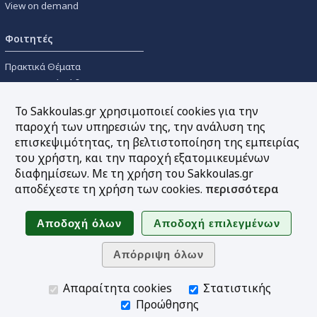
View on demand
Φοιτητές
Πρακτικά Θέματα
Οικονομικοί Κώδικες
Διανομές Πανεπιστημιακών
Το Sakkoulas.gr χρησιμοποιεί cookies για την
Συγγραμμάτων
παροχή των υπηρεσιών της, την ανάλυση της
επισκεψιμότητας, τη βελτιστοποίηση της εμπειρίας
Εργαλεία
του χρήστη, και την παροχή εξατομικευμένων
διαφημίσεων. Με τη χρήση του Sakkoulas.gr
Online υπολογισμός τόκων
αποδέχεστε τη χρήση των cookies.
περισσότερα
Υπηρεσία Ηλεκτρονικής
Ενημέρωσης
Sitemap
Ακολουθήστε μας
Απαραίτητα cookies
Στατιστικής
Προώθησης