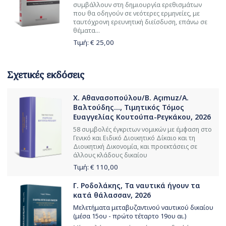
συμβάλλουν στη δημιουργία ερεθι­σμάτων
που θα οδηγούν σε νεότερες ερμηνείες, με
ταυτόχρονη ερευνητική διείσδυση, επάνω σε
θέματα...
Τιμή: €
25,00
Σχετικές εκδόσεις
Χ. Αθανασοπούλου/B. Açımuz/Α.
Βαλτούδης..., Τιμητικός Τόμος
Ευαγγελίας Κουτούπα-Ρεγκάκου, 2026
58 συμβολές έγκριτων νομικών με έμφαση στο
Γενικό και Ειδικό Διοικητικό Δίκαιο και τη
Διοικητική Δικονομία, και προεκτάσεις σε
άλλους κλάδους δικαίου
Τιμή: €
110,00
Γ. Ροδολάκης, Τα ναυτικά ήγουν τα
κατά θάλασσαν, 2026
Μελετήματα μεταβυζαντινού ναυτικού δικαίου
(μέσα 15ου - πρώτο τέταρτο 19ου αι.)