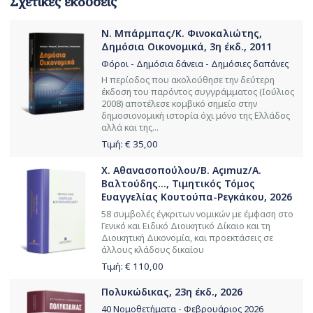
Σχετικές εκδόσεις
Ν. Μπάρμπας/Κ. Φινοκαλιώτης,
Δημόσια Οικονομικά, 3η έκδ., 2011
Φόροι - Δημόσια δάνεια - Δημόσιες δαπάνες
Η περίοδος που ακολούθησε την δεύτερη
έκδοση του παρόντος συγγράμματος (Ιούλιος
2008) αποτέλεσε κομβικό σημείο στην
δημοσιονομική ιστορία όχι μόνο της Ελλάδος
αλλά και της...
Τιμή: €
35,00
Χ. Αθανασοπούλου/B. Açımuz/Α.
Βαλτούδης..., Τιμητικός Τόμος
Ευαγγελίας Κουτούπα-Ρεγκάκου, 2026
58 συμβολές έγκριτων νομικών με έμφαση στο
Γενικό και Ειδικό Διοικητικό Δίκαιο και τη
Διοικητική Δικονομία, και προεκτάσεις σε
άλλους κλάδους δικαίου
Τιμή: €
110,00
Πολυκώδικας, 23η έκδ., 2026
40 Νομοθετήματα - Φεβρουάριος 2026