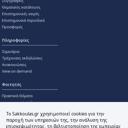
Συγγραφείς
Θεματικός κατάλογος
Επιστημονικές σειρές
Επιστημονικά περιοδικά
Προσφορές
Πληροφορίες
Σεμινάρια
Τρέχουσες εκδηλώσεις
Ανακοινώσεις
View on demand
Φοιτητές
Πρακτικά Θέματα
Οικονομικοί Κώδικες
Διανομές Πανεπιστημιακών
Το Sakkoulas.gr χρησιμοποιεί cookies για την
Συγγραμμάτων
παροχή των υπηρεσιών της, την ανάλυση της
επισκεψιμότητας, τη βελτιστοποίηση της εμπειρίας
Εργαλεία