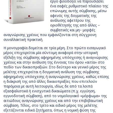
έργο φιλοδοξεί να παρουσιάσει
ένα σαφές ρυθμιστικό πλαίσιο της
επώνυμης αυτής σύμβασης, μέσω
αφενός της δογματικής της
ανάλυσης αφετέρου της
οριοθέτησής της από άλλες –
συμβατικές και μη– μορφές
αναγνώρισης χρέους που εμφανίζονται στη σύγχρονη
συναλλακτική πρακτική.
Η μονογραφία δομείται σε τρία μέρη. Στο πρώτο εισαγωγικό
μέρος επιχειρείται μία σύντομη αναφορά στην ιστορική
εξέλιξη της σύμβασης αφηρημένης υπόσχεσης ή αναγνώρισης
χρέους και στην ανάλυση της έννοιας του όρου «αιτία» στο
πεδίο των δικαιοπραξιών. Στο δεύτερο και γενικό μέρος της
μελέτης επιχειρείται η δογματική ανάλυση της σύμβασης
αφηρημένης υπόσχεσης ή αναγνώρισης χρέους, καθώς επίσης
η διάκρισή της από άλλες δικαιοπραξίες που επιτελούν
παρόμοια με αυτή λειτουργία, ιδίως δε από τα λοιπά
εξασφαλιστικά ή ενισχυτικά δικαιώματα (π.χ. εγγύηση,
εγγυοδοτική σύμβαση), από το νομολογιακό «μόρφωμα» της
αιτιώδους αναγνώρισης χρέους και από την επιβεβαιωτική
σύμβαση. Τέλος, στο τρίτο και ειδικό μέρος της μελέτης
εξετάζονται ειδικά ζητήματα, όπως η νομική φύση της