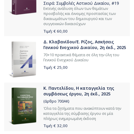
Σειρά:
Συμβολές Αστικού Δικαίου
, #19
Εκτενής ανάλυση όλων των θεμάτων
προσβολής και έννομης προστασίας των
δικαιωμάτων του δημιουργού και των
συγγενικών δικαιούχων
Τιμή: €
60,00
Δ. Κλαβανίδου/Ε. Ρίζος, Ασκήσεις
Γενικού Ενοχικού Δικαίου, 2η έκδ., 2025
70+10 πρακτικά θέματα σε όλη την ύλη του
Γενικού Ενοχικού Δικαίου
Τιμή: €
25,00
Κ. Παντελίδου, Η καταγγελία της
συμβάσεως έργου, 2η έκδ., 2025
(άρθρο 700ΑΚ)
Όλα τα ζητήματα που ανακύπτουν κατά την
καταγγελία της σύμβασης έργου σε μία
πλήρως ενημερωμένη έκδοση
Τιμή: €
32,00