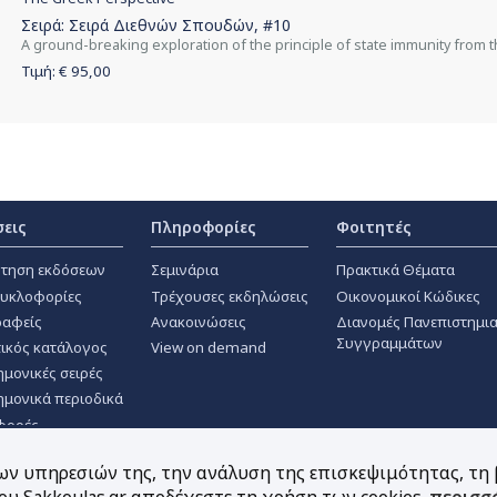
Σειρά:
Σειρά Διεθνών Σπουδών
, #10
Α ground-breaking exploration of the principle of state immunity from 
Τιμή: €
95,00
σεις
Πληροφορίες
Φοιτητές
τηση εκδόσεων
Σεμινάρια
Πρακτικά Θέματα
κυκλοφορίες
Τρέχουσες εκδηλώσεις
Οικονομικοί Κώδικες
αφείς
Ανακοινώσεις
Διανομές Πανεπιστημι
Συγγραμμάτων
ικός κατάλογος
View on demand
ημονικές σειρές
ημονικά περιοδικά
φορές
των υπηρεσιών της, την ανάλυση της επισκεψιμότητας, τη