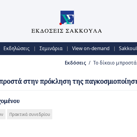
|
|
|
Εκδηλώσεις
Σεμινάρια
View on-demand
Sakkoul
Εκδόσεις
/ Το δίκαιο μπροστά
μπροστά στην πρόκληση της παγκοσμιοποίηση
χομένου
ών
Πρακτικά συνεδρίου