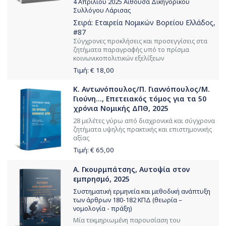
4 Απριλίου 2025 Αίθουσα Δικηγορικού
Συλλόγου Λάρισας
Σειρά:
Εταιρεία Νομικών Βορείου Ελλάδος
,
#87
Σύγχρονες προκλήσεις και προσεγγίσεις στα
ζητήματα παραγραφής υπό το πρίσμα
κοινωνικοπολιτικών εξελίξεων
Τιμή: €
18,00
Κ. Αντωνόπουλος/Π. Γιαννόπουλος/Μ.
Γιούνη..., Επετειακός τόμος για τα 50
χρόνια Νομικής ΔΠΘ, 2025
28 μελέτες γύρω από διαχρονικά και σύγχρονα
ζητήματα υψηλής πρακτικής και επιστημονικής
αξίας
Τιμή: €
65,00
Α. Γκουρμπάτσης, Αυτοψία στον
εμπρησμό, 2025
Συστηματική ερμηνεία και μεθοδική ανάπτυξη
των άρθρων 180-182 ΚΠΔ (θεωρία –
νομολογία - πράξη)
Μία τεκμηριωμένη παρουσίαση του