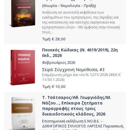
(Θεωρία – Νομολογία – Πράξη)
Ανάλυση σε αυτοτελή κεφάλαια των
εγκλημάτων του εμπρησμού, της έκρηξης και
της κατασκευής και κατοχής εκρηκτικών και
εμπρηστικών υλών – Με έμφαση στην ποινική
τους...
Τιμή: €
28,00
Ποινικός Κώδικας (Ν. 4619/2019), 22η
έκδ., 2026
Φεβρουάριος 2026
Σειρά:
Σύγχρονη Νομοθεσία
, #3
Ενημέρωση μέχρι και τον Ν. 5271/2026 (ΦΕΚ Α΄
11/30.1.2026)
Τιμή: €
10,00
Τ. Τσάτσαρος/Αθ. Γεωργιάδης/Μ.
Νάζου..., Επίκαιρα ζητήματα
παραγραφής στους τρεις
δικαιοδοτικούς κλάδους, 2026
Επιστημονική εκδήλωση Ε.ΝΟ.Β.Ε. –
ΔΙΚΗΓΟΡΙΚΟΣ ΣΥΛΛΟΓΟΣ ΛΑΡΙΣΑΣ Παρασκευή,