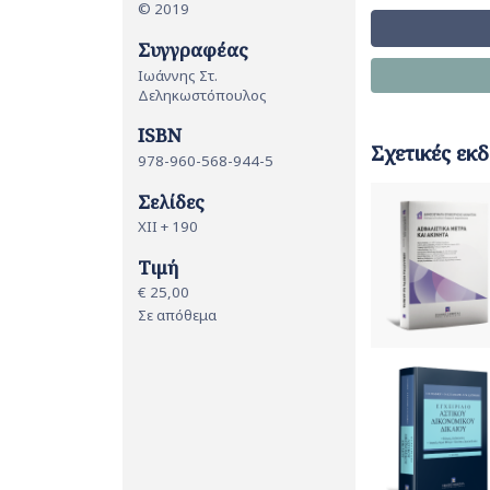
© 2019
Συγγραφέας
Ιωάννης Στ.
Δεληκωστόπουλος
ISBN
Σχετικές εκδ
978-960-568-944-5
Σελίδες
ΧII + 190
Τιμή
€ 25,00
Σε απόθεμα