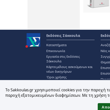
Εκδόσεις Σάκκουλα
Εκδό
Καταστήματα
Αναζή
Επικοινωνία
Νέες 
Εργασία στις Εκδόσεις
Συγγρ
Σάκκουλα
Θεματ
Κάρτα μέλους ασκούμενων και
Επιστ
νέων δικηγόρων
Επιστ
Όροι χρήσης
Προσ
Πολιτική απορρήτου
Χρήση Cookies
Το Sakkoulas.gr χρησιμοποιεί cookies για την παροχή 
παροχή εξατομικευμένων διαφημίσεων. Με τη χρήση το