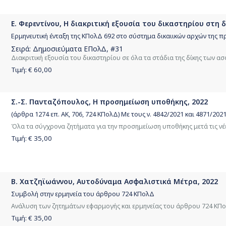
Ε. Φερεντίνου, Η διακριτική εξουσία του δικαστηρίου στη
Ερμηνευτική ένταξη της ΚΠολΔ 692 στο σύστημα δικαιικών αρχών της 
Σειρά:
Δημοσιεύματα ΕΠολΔ
, #31
Διακριτική εξουσία του δικαστηρίου σε όλα τα στάδια της δίκης των α
Τιμή: €
60,00
Σ.-Σ. Πανταζόπουλος, Η προσημείωση υποθήκης, 2022
(άρθρα 1274 επ. ΑΚ, 706, 724 ΚΠολΔ) Με τους ν. 4842/2021 και 4871/202
Όλα τα σύγχρονα ζητήματα για την προσημείωση υποθήκης μετά τις νέες
Τιμή: €
35,00
Β. Χατζηϊωάννου, Αυτοδύναμα Ασφαλιστικά Μέτρα, 2022
Συμβολή στην ερμηνεία του άρθρου 724 ΚΠολΔ
Ανάλυση των ζητημάτων εφαρμογής και ερμηνείας του άρθρου 724 ΚΠο
Τιμή: €
35,00