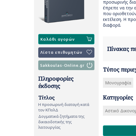
προσωρινής διατ
έπρεπε να την ε
που οριοθετούν 
εκτέλεση. Η προ
διαφορά.
Καλάθι αγορών
Πίνακας 
Λίστα επιθυμητών
Sakkoulas-Online.gr
Τύπος περιε
Πληροφορίες
Μονογραφία
έκδοσης
Κατηγορίες
Τίτλος
Η προσωρινή διαταγή κατά
τον ΚΠολΔ
Αστικό Δικονομ
Δογματικά ζητήματα της
δικαιοδοτικής της
λειτουργίας