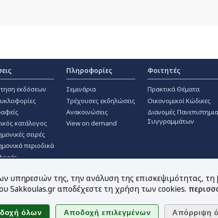
σεις
Πληροφορίες
Φοιτητές
τηση εκδόσεων
Σεμινάρια
Πρακτικά Θέματα
κυκλοφορίες
Τρέχουσες εκδηλώσεις
Οικονομικοί Κώδικες
αφείς
Ανακοινώσεις
Διανομές Πανεπιστημι
Συγγραμμάτων
ικός κατάλογος
View on demand
ημονικές σειρές
ημονικά περιοδικά
φορές
των υπηρεσιών της, την ανάλυση της επισκεψιμότητας, τη
υ Sakkoulas.gr αποδέχεστε τη χρήση των cookies.
περισσ
Ακολουθήστε μας