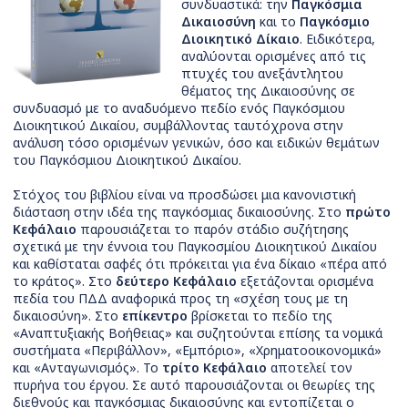
συνδυαστικά: την
Παγκόσμια
Δικαιοσύνη
και το
Παγκόσμιο
Διοικητικό Δίκαιο
. Ειδικότερα,
αναλύονται ορισμένες από τις
πτυχές του ανεξάντλητου
θέματος της Δικαιοσύνης σε
συνδυασμό με το αναδυόμενο πεδίο ενός Παγκόσμιου
Διοικητικού Δικαίου, συμβάλλοντας ταυτόχρονα στην
ανάλυση τόσο ορισμένων γενικών, όσο και ειδικών θεμάτων
του Παγκόσμιου Διοικητικού Δικαίου.
Στόχος του βιβλίου είναι να προσδώσει μια κανονιστική
διάσταση στην ιδέα της παγκόσμιας δικαιοσύνης. Στο
πρώτο
Κεφάλαιο
παρουσιάζεται το παρόν στάδιο συζήτησης
σχετικά με την έννοια του Παγκοσμίου Διοικητικού Δικαίου
και καθίσταται σαφές ότι πρόκειται για ένα δίκαιο «πέρα από
το κράτος». Στο
δεύτερο Κεφάλαιο
εξετάζονται ορισμένα
πεδία του ΠΔΔ αναφορικά προς τη «σχέση τους με τη
δικαιοσύνη». Στο
επίκεντρο
βρίσκεται το πεδίο της
«Αναπτυξιακής Βοήθειας» και συζητούνται επίσης τα νομικά
συστήματα «Περιβάλλον», «Εμπόριο», «Χρηματοοικονομικά»
και «Ανταγωνισμός». Το
τρίτο Κεφάλαιο
αποτελεί τον
πυρήνα του έργου. Σε αυτό παρουσιάζονται οι θεωρίες της
διεθνούς και παγκόσμιας δικαιοσύνης και εντοπίζεται ο