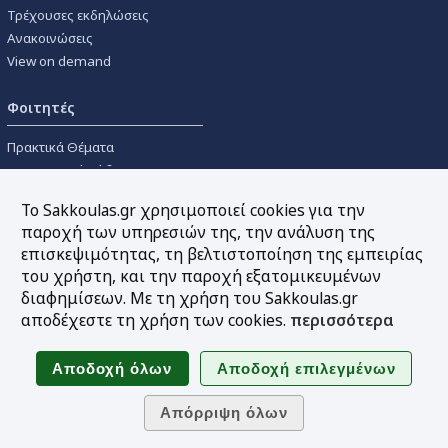
Τρέχουσες εκδηλώσεις
Ανακοινώσεις
View on demand
Φοιτητές
Πρακτικά Θέματα
Οικονομικοί Κώδικες
Διανομές Πανεπιστημιακών
Το Sakkoulas.gr χρησιμοποιεί cookies για την
Συγγραμμάτων
παροχή των υπηρεσιών της, την ανάλυση της
επισκεψιμότητας, τη βελτιστοποίηση της εμπειρίας
Εργαλεία
του χρήστη, και την παροχή εξατομικευμένων
διαφημίσεων. Με τη χρήση του Sakkoulas.gr
Online υπολογισμός τόκων
αποδέχεστε τη χρήση των cookies.
περισσότερα
Υπηρεσία Ηλεκτρονικής
Ενημέρωσης
Sitemap
Ακολουθήστε μας