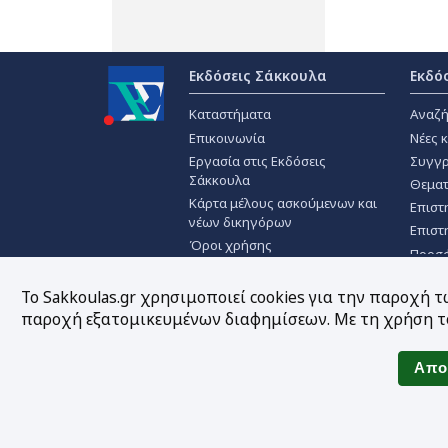
Εκδόσεις Σάκκουλα
Εκδό
Καταστήματα
Αναζή
Επικοινωνία
Νέες 
Εργασία στις Εκδόσεις
Συγγρ
Σάκκουλα
Θεματ
Κάρτα μέλους ασκούμενων και
Επιστ
νέων δικηγόρων
Επιστ
Όροι χρήσης
Προσ
Πολιτική απορρήτου
Χρήση Cookies
Το Sakkoulas.gr χρησιμοποιεί cookies για την παροχή 
παροχή εξατομικευμένων διαφημίσεων. Με τη χρήση το