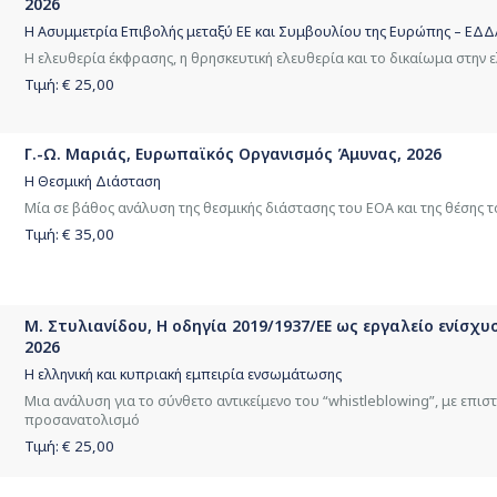
2026
Η Ασυμμετρία Επιβολής μεταξύ ΕΕ και Συμβουλίου της Ευρώπης – ΕΔΔ
Η ελευθερία έκφρασης, η θρησκευτική ελευθερία και το δικαίωμα στην 
Τιμή: €
25,00
Γ.-Ω. Μαριάς, Ευρωπαϊκός Οργανισμός Άμυνας, 2026
Η Θεσμική Διάσταση
Μία σε βάθος ανάλυση της θεσμικής διάστασης του ΕΟΑ και της θέσης τ
Τιμή: €
35,00
Μ. Στυλιανίδου, Η οδηγία 2019/1937/ΕΕ ως εργαλείο ενίσχυ
2026
Η ελληνική και κυπριακή εμπειρία ενσωμάτωσης
Μια ανάλυση για το σύνθετο αντικείμενο του “whistleblowing”, με επισ
προσανατολισμό
Τιμή: €
25,00