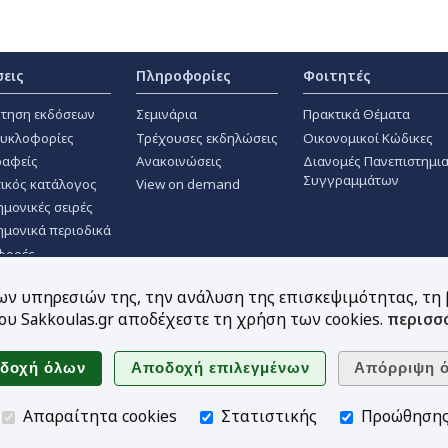
σεις
Πληροφορίες
Φοιτητές
τηση εκδόσεων
Σεμινάρια
Πρακτικά Θέματα
κυκλοφορίες
Τρέχουσες εκδηλώσεις
Οικονομικοί Κώδικες
αφείς
Ανακοινώσεις
Διανομές Πανεπιστημι
Συγγραμμάτων
ικός κατάλογος
View on demand
ημονικές σειρές
ημονικά περιοδικά
φορές
των υπηρεσιών της, την ανάλυση της επισκεψιμότητας, τη
υ Sakkoulas.gr αποδέχεστε τη χρήση των cookies.
περισσ
Ακολουθήστε μας
Απαραίτητα cookies
Στατιστικής
Προώθηση