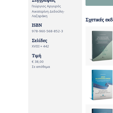
Συγγραφείς
Γεώργιος Αργυρός
Αικατερίνη Δεδούλη-
Λαζαράκη
Σχετικές εκδ
ISBN
978-960-568-852-3
Σελίδες
XVIII + 442
Τιμή
€ 38,00
Σε απόθεμα