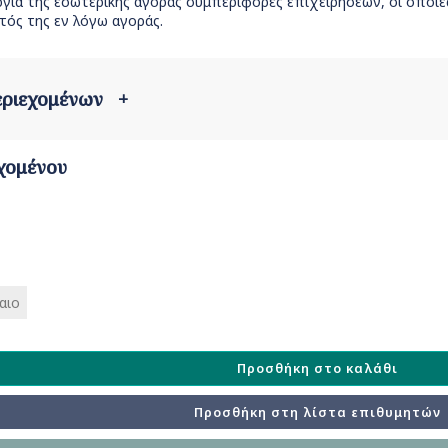
ργία της εσωτερικής αγοράς συμπεριφορές επιχειρήσεων, οι οποί
τός της εν λόγω αγοράς.
περιεχομένων
+
χομένου
αιο
Προσθήκη στο καλάθι
Προσθήκη στη λίστα επιθυμητών