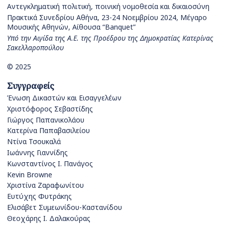
Αντεγκληματική πολιτική, ποινική νομοθεσία και δικαιοσύνη
Πρακτικά Συνεδρίου Αθήνα, 23-24 Νοεμβρίου 2024, Μέγαρο
Μουσικής Αθηνών, Αίθουσα “Banquet”
Υπό την Αιγίδα της Α.Ε. της Προέδρου της Δημοκρατίας Κατερίνας
Σακελλαροπούλου
© 2025
Συγγραφείς
Ένωση Δικαστών και Εισαγγελέων
Χριστόφορος Σεβαστίδης
Γιώργος Παπανικολάου
Κατερίνα Παπαβασιλείου
Ντίνα Τσουκαλά
Ιωάννης Γιαννίδης
Κωνσταντίνος Ι. Πανάγος
Kevin Browne
Χριστίνα Ζαραφωνίτου
Ευτύχης Φυτράκης
Ελισάβετ Συμεωνίδου-Καστανίδου
Θεοχάρης Ι. Δαλακούρας