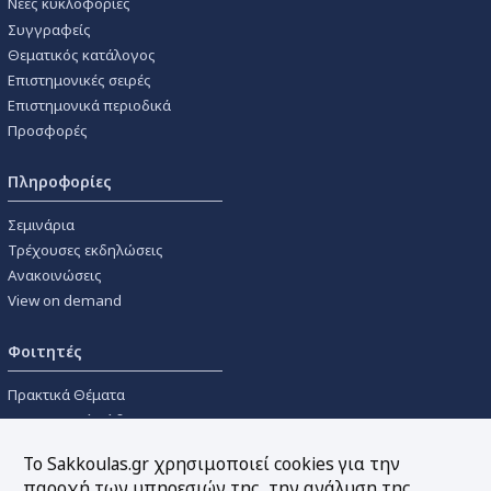
Νέες κυκλοφορίες
Συγγραφείς
Θεματικός κατάλογος
Επιστημονικές σειρές
Επιστημονικά περιοδικά
Προσφορές
Πληροφορίες
Σεμινάρια
Τρέχουσες εκδηλώσεις
Ανακοινώσεις
View on demand
Φοιτητές
Πρακτικά Θέματα
Οικονομικοί Κώδικες
Διανομές Πανεπιστημιακών
Το Sakkoulas.gr χρησιμοποιεί cookies για την
Συγγραμμάτων
παροχή των υπηρεσιών της, την ανάλυση της