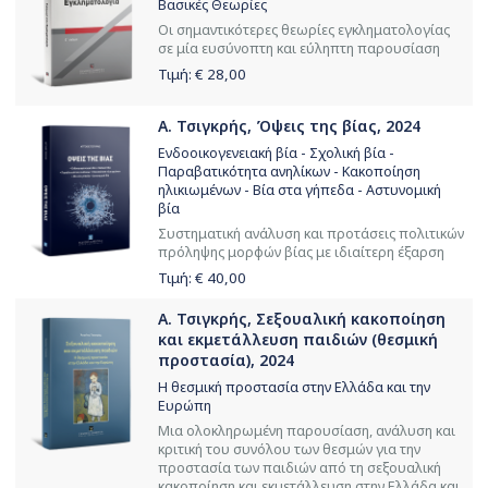
Βασικές Θεωρίες
Οι σημαντικότερες θεωρίες εγκληματολογίας
σε μία ευσύνοπτη και εύληπτη παρουσίαση
Τιμή: €
28,00
Α. Τσιγκρής, Όψεις της βίας, 2024
Ενδοοικογενειακή βία - Σχολική βία -
Παραβατικότητα ανηλίκων - Κακοποίηση
ηλικιωμένων - Βία στα γήπεδα - Αστυνομική
βία
Συστηματική ανάλυση και προτάσεις πολιτικών
πρόληψης μορφών βίας με ιδιαίτερη έξαρση
Τιμή: €
40,00
Α. Τσιγκρής, Σεξουαλική κακοποίηση
και εκμετάλλευση παιδιών (θεσμική
προστασία), 2024
Η θεσμική προστασία στην Ελλάδα και την
Ευρώπη
Μια ολοκληρωμένη παρουσίαση, ανάλυση και
κριτική του συνόλου των θεσμών για την
προστασία των παιδιών από τη σεξουαλική
κακοποίηση και εκμετάλλευση στην Ελλάδα και