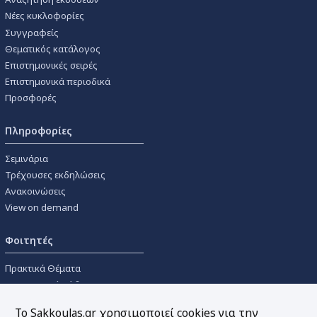
Νέες κυκλοφορίες
Συγγραφείς
Θεματικός κατάλογος
Επιστημονικές σειρές
Επιστημονικά περιοδικά
Προσφορές
Πληροφορίες
Σεμινάρια
Τρέχουσες εκδηλώσεις
Ανακοινώσεις
View on demand
Φοιτητές
Πρακτικά Θέματα
Οικονομικοί Κώδικες
Διανομές Πανεπιστημιακών
Το Sakkoulas.gr χρησιμοποιεί cookies για την
Συγγραμμάτων