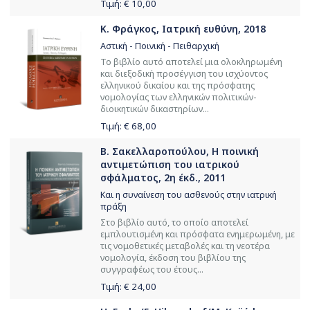
Τιμή: €
10,00
Κ. Φράγκος, Ιατρική ευθύνη, 2018
Αστική - Ποινική - Πειθαρχική
Το βιβλίο αυτό αποτελεί μια ολοκληρωμένη
και διεξοδική προσέγγιση του ισχύοντος
ελληνικού δικαίου και της πρόσφατης
νομολογίας των ελληνικών πολιτικών-
διοικητικών δικαστηρίων...
Τιμή: €
68,00
Β. Σακελλαροπούλου, Η ποινική
αντιμετώπιση του ιατρικού
σφάλματος, 2η έκδ., 2011
Και η συναίνεση του ασθενούς στην ιατρική
πράξη
Στο βιβλίο αυτό, το οποίο αποτελεί
εμπλουτισμένη και πρόσφατα ενημερωμένη, με
τις νομοθετικές μεταβολές και τη νεοτέρα
νομολογία, έκδοση του βιβλίου της
συγγραφέως του έτους...
Τιμή: €
24,00