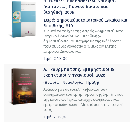
H. Fuchs/E. Hilgendorf/Μ. Καϊάφα-
Γκμπάντι..., Ποινικό δίκαιο και
βιοηθική, 2009
Σειρά:
Δημοσιεύματα Ιατρικού Δικαίου και
Βιοηθικής
, #10
Σ’ αυτό το τεύχος της σειράς «Δημοσιεύματα
Ιατρικού Δικαίου και Βιοηθικής»
δημοσιεύονται οι εισηγήσεις της εκδήλωσης
που συνδιοργάνωσαν ο Όμιλος Μελέτης
Ιατρικού Δικαίου και...
Τιμή: €
18,00
Α. Γκουρμπάτσης, Εμπρηστικοί &
Εκρηκτικοί Μηχανισμοί, 2026
(Θεωρία – Νομολογία – Πράξη)
Ανάλυση σε αυτοτελή κεφάλαια των
εγκλημάτων του εμπρησμού, της έκρηξης και
της κατασκευής και κατοχής εκρηκτικών και
εμπρηστικών υλών – Με έμφαση στην ποινική
τους...
Τιμή: €
28,00