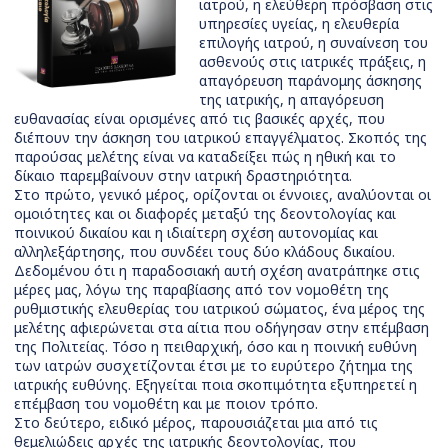
ιατρού, η ελεύθερη πρόσβαση στις
υπηρεσίες υγείας, η ελευθερία
επιλογής ιατρού, η συναίνεση του
ασθενούς στις ιατρικές πράξεις, η
απαγόρευση παράνομης άσκησης
της ιατρικής, η απαγόρευση
ευθανασίας είναι ορισμένες από τις βασικές αρχές, που
διέπουν την άσκηση του ιατρικού επαγγέλματος. Σκοπός της
παρούσας μελέτης είναι να καταδείξει πώς η ηθική και το
δίκαιο παρεμβαίνουν στην ιατρική δραστηριότητα.
Στο πρώτο, γενικό μέρος, ορίζονται οι έννοιες, αναλύονται οι
ομοιότητες και οι διαφορές μεταξύ της δεοντολογίας και
ποινικού δικαίου και η ιδιαίτερη σχέση αυτονομίας και
αλληλεξάρτησης, που συνδέει τους δύο κλάδους δικαίου.
Δεδομένου ότι η παραδοσιακή αυτή σχέση ανατράπηκε στις
μέρες μας, λόγω της παραβίασης από τον νομοθέτη της
ρυθμιστικής ελευθερίας του ιατρικού σώματος, ένα μέρος της
μελέτης αφιερώνεται στα αίτια που οδήγησαν στην επέμβαση
της Πολιτείας. Τόσο η πειθαρχική, όσο και η ποινική ευθύνη
των ιατρών συσχετίζονται έτσι με το ευρύτερο ζήτημα της
ιατρικής ευθύνης. Εξηγείται ποια σκοπιμότητα εξυπηρετεί η
επέμβαση του νομοθέτη και με ποιον τρόπο.
Στο δεύτερο, ειδικό μέρος, παρουσιάζεται μια από τις
θεμελιώδεις αρχές της ιατρικής δεοντολογίας, που