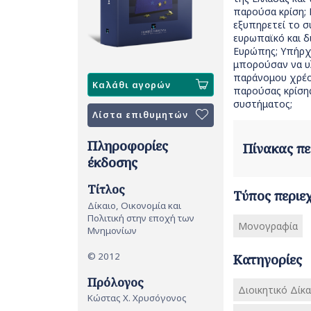
παρούσα κρίση; 
εξυπηρετεί το σ
ευρωπαϊκό και δι
Ευρώπης; Υπήρχα
μπορούσαν να υλ
παράνομου χρέου
Καλάθι αγορών
παρούσας κρίσης
συστήματος;
Λίστα επιθυμητών
Πληροφορίες
Πίνακας π
έκδοσης
Τίτλος
Τύπος περιε
Δίκαιο, Οικονομία και
Πολιτική στην εποχή των
Μονογραφία
Μνημονίων
© 2012
Κατηγορίες
Πρόλογος
Διοικητικό Δίκ
Κώστας Χ. Χρυσόγονος