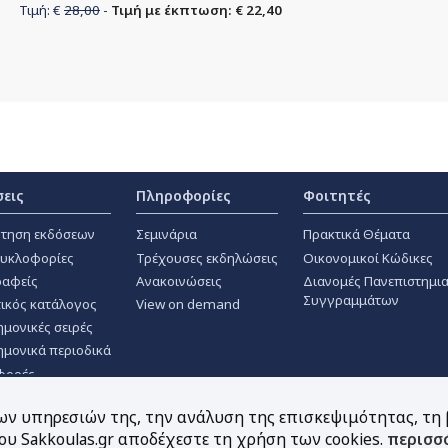
Τιμή: €
28,00
-
Τιμή με έκπτωση: € 22,40
σεις
Πληροφορίες
Φοιτητές
τηση εκδόσεων
Σεμινάρια
Πρακτικά Θέματα
κυκλοφορίες
Τρέχουσες εκδηλώσεις
Οικονομικοί Κώδικες
αφείς
Ανακοινώσεις
Διανομές Πανεπιστημι
Συγγραμμάτων
ικός κατάλογος
View on demand
ημονικές σειρές
ημονικά περιοδικά
φορές
των υπηρεσιών της, την ανάλυση της επισκεψιμότητας, τη
υ Sakkoulas.gr αποδέχεστε τη χρήση των cookies.
περισσ