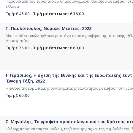
Παρουσίαση του ευρωπαϊκού δημοσιονομικού πλαισίου με έμφαση στα 
Ελλάδα
Τιμή: €
45,00
-
Τιμή με έκπτωση: € 36,00
Π. Παυλόπουλος, Νομικές Μελέτες, 2023
Μια σειρά νομικών άρθρων με στόχο τη σκιαγράφηση της ιστορικής εξέλ
Δημοκρατίας
Τιμή: €
75,00
-
Τιμή με έκπτωση: € 60,00
Ι. Γεράσιμος, Η σχέση της Εθνικής και της Ευρωπαϊκής Σ
Έννομη Τάξη, 2022
Η έννοια της ευρωπαϊκής συνταγματικής ταυτότητας με έμφαση στη νομ
Τιμή: €
60,00
Σ. Μηναΐδης, Το γραφείο προϋπολογισμού του Κράτους στη
Πλήρης παρουσίαση του ρόλου, της λειτουργίας και της συμβολής του