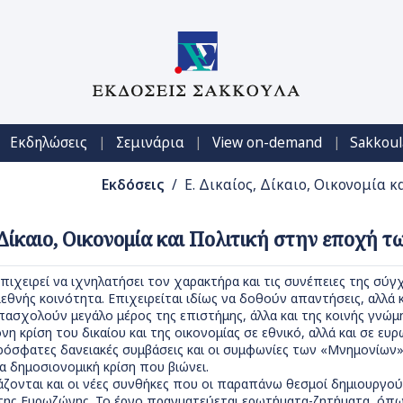
|
|
|
Εκδηλώσεις
Σεμινάρια
View on-demand
Sakkoul
Εκδόσεις
/ Ε. Δικαίος, Δίκαιο, Οικονομία 
, Δίκαιο, Οικονομία και Πολιτική στην εποχή 
πιχειρεί να ιχνηλατήσει τον χαρακτήρα και τις συνέπειες της σύγχ
ιεθνής κοινότητα. Επιχειρείται ιδίως να δοθούν απαντήσεις, αλλ
ασχολούν μεγάλο μέρος της επιστήμης, άλλα και της κοινής γνώμη
η κρίση του δικαίου και της οικονομίας σε εθνικό, αλλά και σε ευ
όσφατες δανειακές συμβάσεις και οι συμφωνίες των «Μνημονίων»
α δημοσιονομική κρίση που βιώνει.
άζονται και οι νέες συνθήκες που οι παραπάνω θεσμοί δημιουργούν
 της Ευρωζώνης. Το έργο πραγματεύεται ερωτήματα-ζητήματα, όπως