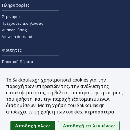
Πληροφορίες
Σεμινάρια
Τρέχουσες εκδηλώσεις
Ανακοινώσεις
View on demand
Φοιτητές
Πρακτικά Θέματα
Οικονομικοί Κώδικες
Διανομές Πανεπιστημιακών
Το Sakkoulas.gr χρησιμοποιεί cookies για την
Συγγραμμάτων
παροχή των υπηρεσιών της, την ανάλυση της
επισκεψιμότητας, τη βελτιστοποίηση της εμπειρίας
Εργαλεία
του χρήστη, και την παροχή εξατομικευμένων
διαφημίσεων. Με τη χρήση του Sakkoulas.gr
Online υπολογισμός τόκων
αποδέχεστε τη χρήση των cookies.
περισσότερα
Υπηρεσία Ηλεκτρονικής
Ενημέρωσης
Sitemap