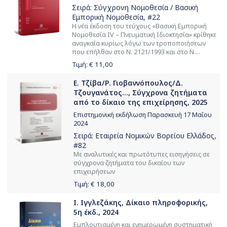
Σειρά:
Σύγχρονη Νομοθεσία / Βασική
Εμπορική Νομοθεσία
, #22
Η νέα έκδοση του τεύχους «Βασική Εμπορική
Νομοθεσία ΙV – Πνευματική Ιδιοκτησία» κρίθηκε
αναγκαία κυρίως λόγω των τροποποιήσεων
που επήλθαν στο Ν. 2121/1993 και στο Ν....
Τιμή: €
11,00
Ε. Τζίβα/Ρ. Γιοβαννόπουλος/Δ.
Τζουγανάτος..., Σύγχρονα ζητήματα
από το δίκαιο της επιχείρησης, 2025
Επιστημονική εκδήλωση Παρασκευή 17 Μαΐου
2024
Σειρά:
Εταιρεία Νομικών Βορείου Ελλάδος
,
#82
Με αναλυτικές και πρωτότυπες εισηγήσεις σε
σύγχρονα ζητήματα του δικαίου των
επιχειρήσεων
Τιμή: €
18,00
Ι. Ιγγλεζάκης, Δίκαιο πληροφορικής,
5η έκδ., 2024
Εμπλουτισμένη και ενημερωμένη συστηματική