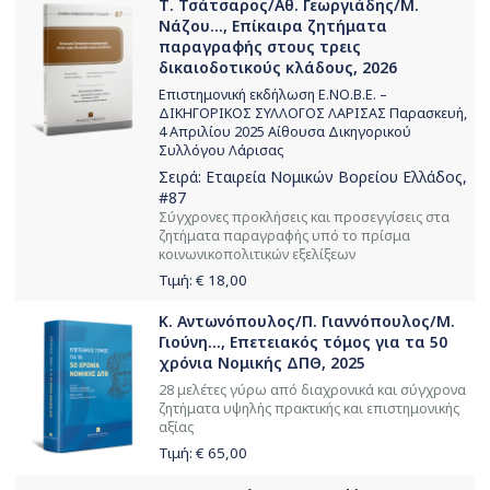
Τ. Τσάτσαρος/Αθ. Γεωργιάδης/Μ.
Νάζου..., Επίκαιρα ζητήματα
παραγραφής στους τρεις
δικαιοδοτικούς κλάδους, 2026
Επιστημονική εκδήλωση Ε.ΝΟ.Β.Ε. –
ΔΙΚΗΓΟΡΙΚΟΣ ΣΥΛΛΟΓΟΣ ΛΑΡΙΣΑΣ Παρασκευή,
4 Απριλίου 2025 Αίθουσα Δικηγορικού
Συλλόγου Λάρισας
Σειρά:
Εταιρεία Νομικών Βορείου Ελλάδος
,
#87
Σύγχρονες προκλήσεις και προσεγγίσεις στα
ζητήματα παραγραφής υπό το πρίσμα
κοινωνικοπολιτικών εξελίξεων
Τιμή: €
18,00
Κ. Αντωνόπουλος/Π. Γιαννόπουλος/Μ.
Γιούνη..., Επετειακός τόμος για τα 50
χρόνια Νομικής ΔΠΘ, 2025
28 μελέτες γύρω από διαχρονικά και σύγχρονα
ζητήματα υψηλής πρακτικής και επιστημονικής
αξίας
Τιμή: €
65,00