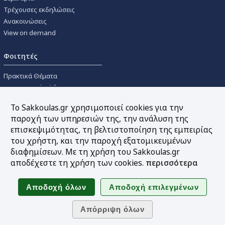
Τρέχουσες εκδηλώσεις
Ανακοινώσεις
View on demand
Φοιτητές
Πρακτικά Θέματα
Οικονομικοί Κώδικες
Διανομές Πανεπιστημιακών
Το Sakkoulas.gr χρησιμοποιεί cookies για την
Συγγραμμάτων
παροχή των υπηρεσιών της, την ανάλυση της
επισκεψιμότητας, τη βελτιστοποίηση της εμπειρίας
Εργαλεία
του χρήστη, και την παροχή εξατομικευμένων
διαφημίσεων. Με τη χρήση του Sakkoulas.gr
Online υπολογισμός τόκων
αποδέχεστε τη χρήση των cookies.
περισσότερα
Υπηρεσία Ηλεκτρονικής
Ενημέρωσης
Sitemap
Ακολουθήστε μας