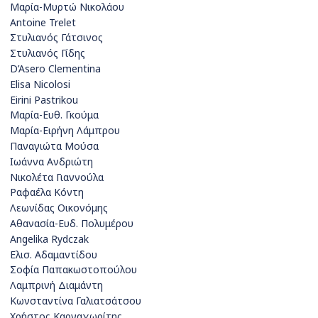
Μαρία-Μυρτώ Νικολάου
Antoine Trelet
Στυλιανός Γάτσινος
Στυλιανός Γίδης
D’Asero Clementina
Elisa Nicolosi
Eirini Pastrikou
Μαρία-Ευθ. Γκούμα
Μαρία-Ειρήνη Λάμπρου
Παναγιώτα Μούσα
Ιωάννα Ανδριώτη
Νικολέτα Γιαννούλα
Ραφαέλα Κόντη
Λεωνίδας Οικονόμης
Αθανασία-Ευδ. Πολυμέρου
Angelika Rydczak
Ελισ. Αδαμαντίδου
Σοφία Παπακωστοπούλου
Λαμπρινή Διαμάντη
Κωνσταντίνα Γαλιατσάτσου
Χρήστος Καρναχωρίτης