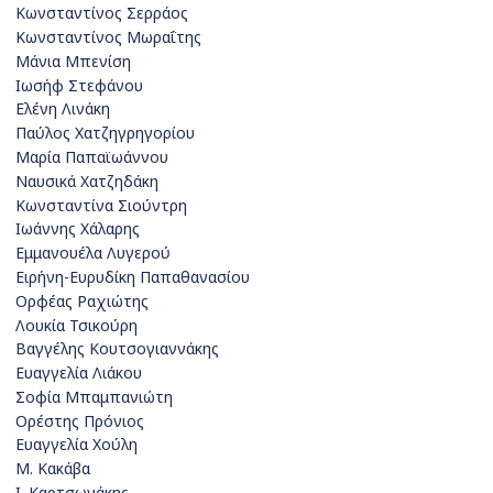
Κωνσταντίνος Σερράος
Κωνσταντίνος Μωραΐτης
Μάνια Μπενίση
Ιωσήφ Στεφάνου
Ελένη Λινάκη
Παύλος Χατζηγρηγορίου
Μαρία Παπαϊωάννου
Ναυσικά Χατζηδάκη
Κωνσταντίνα Σιούντρη
Ιωάννης Χάλαρης
Εμμανουέλα Λυγερού
Ειρήνη-Ευρυδίκη Παπαθανασίου
Ορφέας Ραχιώτης
Λουκία Τσικούρη
Βαγγέλης Κουτσογιαννάκης
Ευαγγελία Λιάκου
Σοφία Μπαμπανιώτη
Ορέστης Πρόνιος
Ευαγγελία Χούλη
Μ. Κακάβα
Ι. Καρτσωνάκης