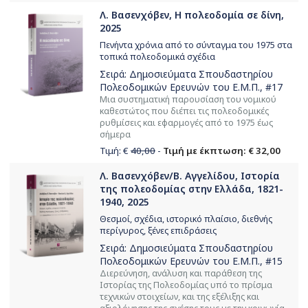
Λ. Βασενχόβεν, Η πολεοδομία σε δίνη,
2025
Πενήντα χρόνια από το σύνταγμα του 1975 στα
τοπικά πολεοδομικά σχέδια
Σειρά:
Δημοσιεύματα Σπουδαστηρίου
Πολεοδομικών Ερευνών του Ε.Μ.Π.
, #17
Μια συστηματική παρουσίαση του νομικού
καθεστώτος που διέπει τις πολεοδομικές
ρυθμίσεις και εφαρμογές από το 1975 έως
σήμερα
Τιμή: €
40,00
-
Τιμή με έκπτωση: € 32,00
Λ. Βασενχόβεν/Β. Αγγελίδου, Ιστορία
της πολεοδομίας στην Ελλάδα, 1821-
1940, 2025
Θεσμοί, σχέδια, ιστορικό πλαίσιο, διεθνής
περίγυρος, ξένες επιδράσεις
Σειρά:
Δημοσιεύματα Σπουδαστηρίου
Πολεοδομικών Ερευνών του Ε.Μ.Π.
, #15
Διερεύνηση, ανάλυση και παράθεση της
Ιστορίας της Πολεοδομίας υπό το πρίσμα
τεχνικών στοιχείων, και της εξέλιξης και