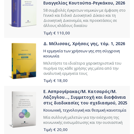
Ευαγγελίας Κουτούπα-Ρεγκάκου, 2026
58 συμβολές έγκριτων νομικών με έμφαση στο
Γενικό και Ειδικό Διοικητικό Δίκαιο και τη
Διοικητική Δικονομία, και προεκτάσεις σε
άλλους κλάδους δικαίου
Τιμή: €
110,00
Δ. Μέλισσας, Χρήσεις γης, τόμ. 1, 2026
Η ερμηνεία των χρήσεων γης στη σύγχρονη
κοινωνία
Μελετήστε τα ιδιαίτερα χαρακτηριστικά του
πυρήνα της κάθε χρήσης γης μέσα από την
αναλυτική ερμηνεία τους
Τιμή: €
18,00
Ε. Ασπρογέρακας/Μ. Κατσαρός/Μ.
Λάζογλου..., Συμμετοχή και διαφάνεια
στις διαδικασίες του σχεδιασμού, 2025
Κοινωνική, τεχνολογική και θεσμική καινοτομία
Μία συλλογή μελετών για την ενίσχυση της
κοινωνικής ενσωμάτωσης και την ουσιαστική
Τιμή: €
20,00