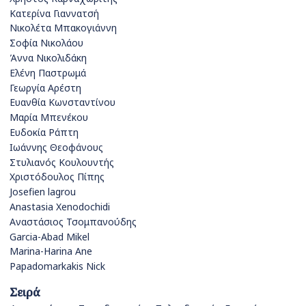
Κατερίνα Γιαννατσή
Νικολέτα Μπακογιάννη
Σοφία Νικολάου
Άννα Νικολιδάκη
Ελένη Παστρωμά
Γεωργία Αρέστη
Ευανθία Κωνσταντίνου
Μαρία Μπενέκου
Ευδοκία Ράπτη
Ιωάννης Θεοφάνους
Στυλιανός Κουλουντής
Χριστόδουλος Πίπης
Josefien lagrou
Anastasia Xenodochidi
Αναστάσιος Τσομπανούδης
Garcia-Abad Mikel
Marina-Harina Ane
Papadomarkakis Nick
Σειρά