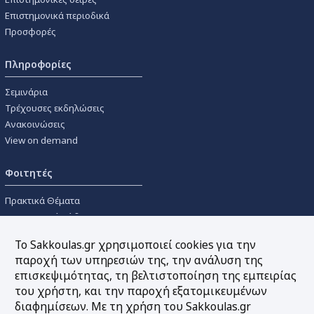
Επιστημονικά περιοδικά
Προσφορές
Πληροφορίες
Σεμινάρια
Τρέχουσες εκδηλώσεις
Ανακοινώσεις
View on demand
Φοιτητές
Πρακτικά Θέματα
Οικονομικοί Κώδικες
Διανομές Πανεπιστημιακών
Το Sakkoulas.gr χρησιμοποιεί cookies για την
Συγγραμμάτων
παροχή των υπηρεσιών της, την ανάλυση της
επισκεψιμότητας, τη βελτιστοποίηση της εμπειρίας
Εργαλεία
του χρήστη, και την παροχή εξατομικευμένων
διαφημίσεων. Με τη χρήση του Sakkoulas.gr
Online υπολογισμός τόκων