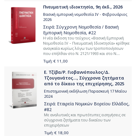
Πνευματική ιδιοκτησία, 9η έκδ., 2026
Βασική εμπορική νομοθεσία IV - Φεβρουάριος
2026
Σειρά:
Σύγχρονη Νομοθεσία / Βασική
Εμπορική Νομοθεσία
, #22
Η νέα έκδοση του τεύχους «Βασική Εμπορική
Νομοθεσία ΙV – Πνευματική Ιδιοκτησία» κρίθηκε
αναγκαία κυρίως λόγω των τροποποιήσεων
που επήλθαν στο Ν. 2121/1993 και στο Ν....
Τιμή: €
11,00
Ε. Τζίβα/Ρ. Γιοβαννόπουλος/Δ.
Τζουγανάτος..., Σύγχρονα ζητήματα
από το δίκαιο της επιχείρησης, 2025
Επιστημονική εκδήλωση Παρασκευή 17 Μαΐου
2024
Σειρά:
Εταιρεία Νομικών Βορείου Ελλάδος
,
#82
Με αναλυτικές και πρωτότυπες εισηγήσεις σε
σύγχρονα ζητήματα του δικαίου των
επιχειρήσεων
Τιμή: €
18,00