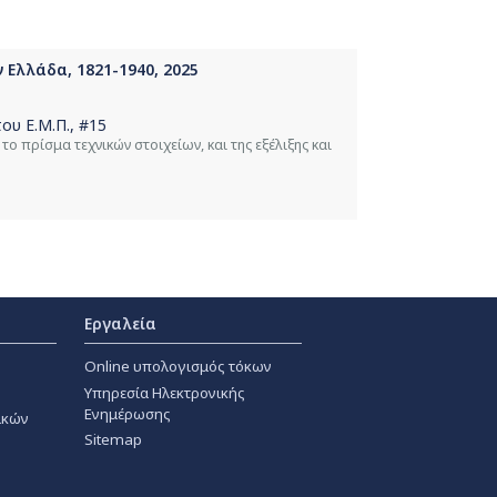
 Ελλάδα, 1821-1940, 2025
ου Ε.Μ.Π.
, #15
 πρίσμα τεχνικών στοιχείων, και της εξέλιξης και
Εργαλεία
Online υπολογισμός τόκων
Υπηρεσία Ηλεκτρονικής
Ενημέρωσης
ακών
Sitemap