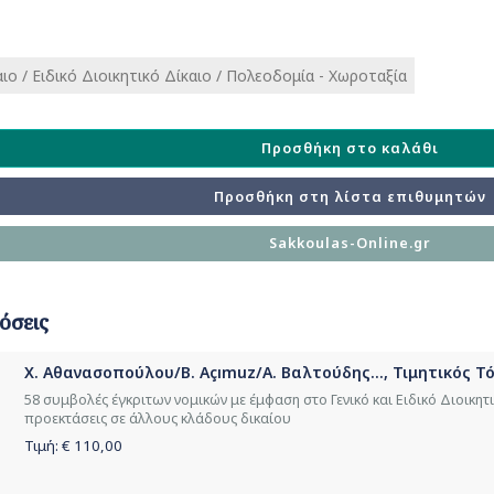
αιο / Ειδικό Διοικητικό Δίκαιο / Πολεοδομία - Χωροταξία
Προσθήκη στο καλάθι
Προσθήκη στη λίστα επιθυμητών
Sakkoulas-Online.gr
όσεις
Χ. Αθανασοπούλου/B. Açımuz/Α. Βαλτούδης..., Τιμητικός 
58 συμβολές έγκριτων νομικών με έμφαση στο Γενικό και Ειδικό Διοικητικ
προεκτάσεις σε άλλους κλάδους δικαίου
Τιμή: €
110,00