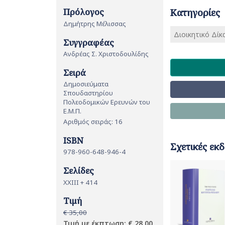
Πρόλογος
Κατηγορίες
Δημήτρης Μέλισσας
Διοικητικό Δίκ
Συγγραφέας
Ανδρέας Σ. Χριστοδουλίδης
Σειρά
Δημοσιεύματα
Σπουδαστηρίου
Πολεοδομικών Ερευνών του
Ε.Μ.Π.
Αριθμός σειράς: 16
ISBN
Σχετικές εκδ
978-960-648-946-4
Σελίδες
ΧΧΙΙΙ + 414
Τιμή
€ 35,00
Τιμή με έκπτωση: € 28,00