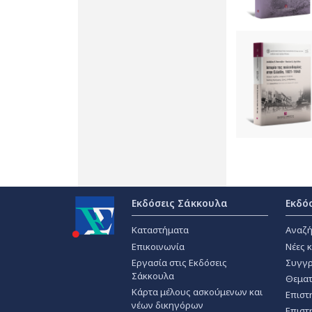
Εκδόσεις Σάκκουλα
Εκδό
Καταστήματα
Αναζή
Επικοινωνία
Νέες 
Εργασία στις Εκδόσεις
Συγγρ
Σάκκουλα
Θεματ
Κάρτα μέλους ασκούμενων και
Επιστ
νέων δικηγόρων
Επιστ