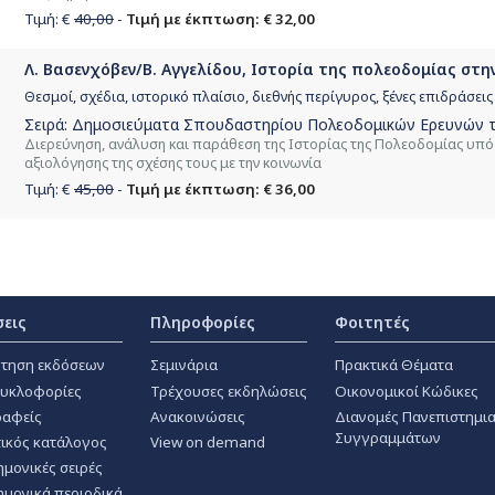
Τιμή: €
40,00
-
Τιμή με έκπτωση: € 32,00
Λ. Βασενχόβεν/Β. Αγγελίδου, Ιστορία της πολεοδομίας στην
Θεσμοί, σχέδια, ιστορικό πλαίσιο, διεθνής περίγυρος, ξένες επιδράσεις
Σειρά:
Δημοσιεύματα Σπουδαστηρίου Πολεοδομικών Ερευνών τ
Διερεύνηση, ανάλυση και παράθεση της Ιστορίας της Πολεοδομίας υπό το
αξιολόγησης της σχέσης τους με την κοινωνία
Τιμή: €
45,00
-
Τιμή με έκπτωση: € 36,00
σεις
Πληροφορίες
Φοιτητές
τηση εκδόσεων
Σεμινάρια
Πρακτικά Θέματα
κυκλοφορίες
Τρέχουσες εκδηλώσεις
Οικονομικοί Κώδικες
αφείς
Ανακοινώσεις
Διανομές Πανεπιστημι
Συγγραμμάτων
ικός κατάλογος
View on demand
ημονικές σειρές
ημονικά περιοδικά