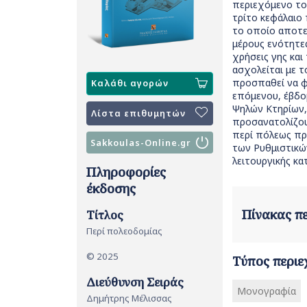
περιεχόμενο το
τρίτο κεφάλαιο 
το οποίο αποτελ
μέρους ενότητε
χρήσεις γης κα
ασχολείται με 
προσπαθεί να φω
Καλάθι αγορών
επόμενου, έβδομ
Ψηλών Κτηρίων,
Λίστα επιθυμητών
προσανατολίζουν
περί πόλεως προ
Sakkoulas-Online.gr
των Ρυθμιστικών
λειτουργικής κα
Πληροφορίες
έκδοσης
Πίνακας 
Τίτλος
Περί πολεοδομίας
© 2025
Τύπος περιε
Διεύθυνση Σειράς
Μονογραφία
Δημήτρης Μέλισσας