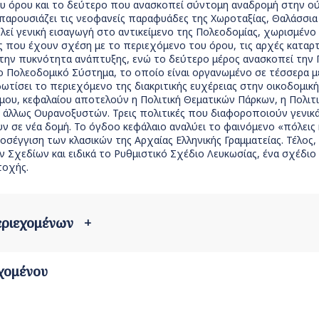
υ όρου και το δεύτερο που ανασκοπεί σύντομη αναδρομή στην ούτ
παρουσιάζει τις νεοφανείς παραφυάδες της Χωροταξίας, Θαλάσσια 
εί γενική εισαγωγή στο αντικείμενο της Πολεοδομίας, χωρισμένο 
ς που έχουν σχέση με το περιεχόμενο του όρου, τις αρχές καταρ
ι την πυκνότητα ανάπτυξης, ενώ το δεύτερο μέρος ανασκοπεί την
το Πολεοδομικό Σύστημα, το οποίο είναι οργανωμένο σε τέσσερα μ
τίσει το περιεχόμενο της διακριτικής ευχέρειας στην οικοδομική
ου, κεφαλαίου αποτελούν η Πολιτική Θεματικών Πάρκων, η Πολιτι
 άλλως Ουρανοξυστών. Τρεις πολιτικές που διαφοροποιούν γενικά 
 σε νέα δομή. Το όγδοο κεφάλαιο αναλύει το φαινόμενο «πόλεις και
σέγγιση των κλασικών της Αρχαίας Ελληνικής Γραμματείας. Τέλος,
 Σχεδίων και ειδικά το Ρυθμιστικό Σχέδιο Λευκωσίας, ένα σχέδιο
τοχής.
περιεχομένων
+
χομένου