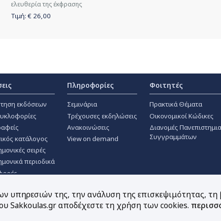
ελευθερία της έκφρασης
Τιμή: €
26,00
σεις
Πληροφορίες
Φοιτητές
τηση εκδόσεων
Σεμινάρια
Πρακτικά Θέματα
κυκλοφορίες
Τρέχουσες εκδηλώσεις
Οικονομικοί Κώδικες
αφείς
Ανακοινώσεις
Διανομές Πανεπιστημι
Συγγραμμάτων
ικός κατάλογος
View on demand
ημονικές σειρές
ημονικά περιοδικά
φορές
των υπηρεσιών της, την ανάλυση της επισκεψιμότητας, τη
υ Sakkoulas.gr αποδέχεστε τη χρήση των cookies.
περισσ
Ακολουθήστε μας