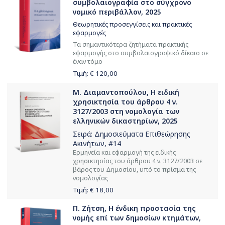
συμβολαιογραφία στο σύγχρονο
νομικό περιβάλλον, 2025
Θεωρητικές προσεγγίσεις και πρακτικές
εφαρμογές
Τα σημαντικότερα ζητήματα πρακτικής
εφαρμογής στο συμβολαιογραφικό δίκαιο σε
έναν τόμο
Τιμή: €
120,00
Μ. Διαμαντοπούλου, Η ειδική
χρησικτησία του άρθρου 4 ν.
3127/2003 στη νομολογία των
ελληνικών δικαστηρίων, 2025
Σειρά:
Δημοσιεύματα Επιθεώρησης
Ακινήτων
, #14
Ερμηνεία και εφαρμογή της ειδικής
χρησικτησίας του άρθρου 4 ν. 3127/2003 σε
βάρος του Δημοσίου, υπό το πρίσμα της
νομολογίας
Τιμή: €
18,00
Π. Ζήτση, Η ένδικη προστασία της
νομής επί των δημοσίων κτημάτων,