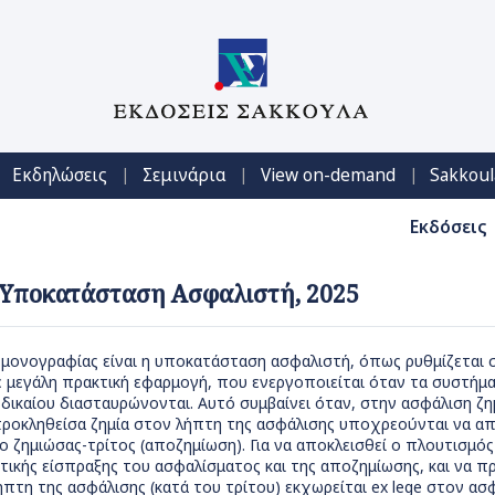
|
|
|
Εκδηλώσεις
Σεμινάρια
View on-demand
Sakkoul
Εκδόσεις
, Υποκατάσταση Ασφαλιστή, 2025
 μονογραφίας είναι η υποκατάσταση ασφαλιστή, όπως ρυθμίζεται 
ε μεγάλη πρακτική εφαρμογή, που ενεργοποιείται όταν τα συστή
 δικαίου διασταυρώνονται. Αυτό συμβαίνει όταν, στην ασφάλιση ζη
 προκληθείσα ζημία στον λήπτη της ασφάλισης υποχρεούνται να 
 ο ζημιώσας-τρίτος (αποζημίωση). Για να αποκλεισθεί ο πλουτισμός
ικής είσπραξης του ασφαλίσματος και της αποζημίωσης, και να π
πτη της ασφάλισης (κατά του τρίτου) εκχωρείται ex lege στον ασ