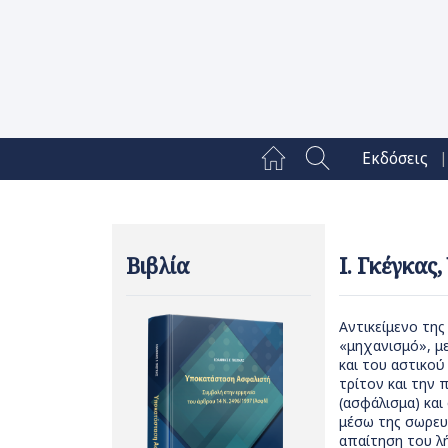
|
Εκδόσεις
Βιβλία
Ι. Γκέγκας
Αντικείμενο της
«μηχανισμό», μ
και του αστικού
τρίτον και την
(ασφάλισμα) και
μέσω της σωρευτ
απαίτηση του λή