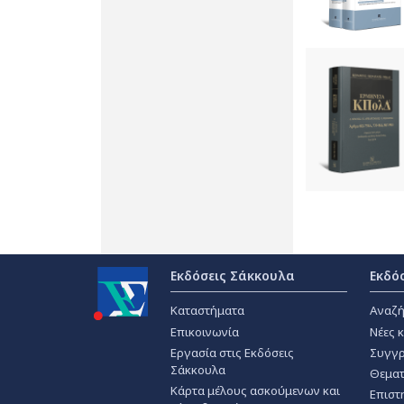
Εκδόσεις Σάκκουλα
Εκδό
Καταστήματα
Αναζή
Επικοινωνία
Νέες 
Εργασία στις Εκδόσεις
Συγγρ
Σάκκουλα
Θεματ
Κάρτα μέλους ασκούμενων και
Επιστ