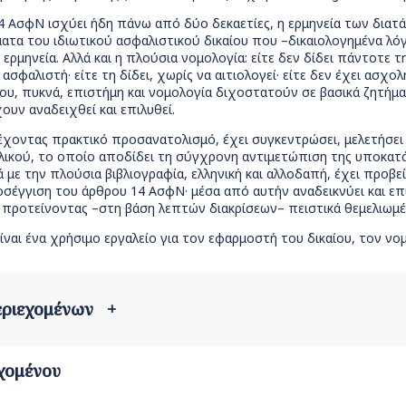
4 ΑσφΝ ισχύει ήδη πάνω από δύο δεκαετίες, η ερμηνεία των διατά
ματα του ιδιωτικού ασφαλιστικού δικαίου που –δικαιολογημένα λ
 ερμηνεία. Αλλά και η πλούσια νομολογία: είτε δεν δίδει πάντοτε
σφαλιστή· είτε τη δίδει, χωρίς να αιτιολογεί· είτε δεν έχει ασχολ
ου, πυκνά, επιστήμη και νομολογία διχοστατούν σε βασικά ζητήμα
ουν αναδειχθεί και επιλυθεί.
έχοντας πρακτικό προσανατολισμό, έχει συγκεντρώσει, μελετήσει
λικού, το οποίο αποδίδει τη σύγχρονη αντιμετώπιση της υποκατά
ά με την πλούσια βιβλιογραφία, ελληνική και αλλοδαπή, έχει προβεί
σέγγιση του άρθρου 14 ΑσφΝ· μέσα από αυτήν αναδεικνύει και επισ
 προτείνοντας –στη βάση λεπτών διακρίσεων– πειστικά θεμελιωμέ
είναι ένα χρήσιμο εργαλείο για τον εφαρμοστή του δικαίου, τον νομ
περιεχομένων
+
χομένου