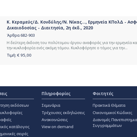
Κ. Κεραμεύς/Δ. Κονδύλης/Ν. Νίκας..., Ερμηνεία ΚΠολΔ - Ασ
Δικαιοδοσίας - Διαιτησία, 2η έκδ., 2020
Άρθρα 682-903
Η δεύτερη έκδοση του πολύτομου έργου αναφοράς για την ερμηνεία κα
την κυκλοφορία ενός ακόμη τόμου. Κυκλοφόρησε ο τόμος για την...
Τιμή: €
95,00
σεις
Πληροφορίες
Φοιτητές
τηση εκδόσεων
Σεμινάρια
Πρακτικά Θέματα
κυκλοφορίες
Τρέχουσες εκδηλώσεις
Οικονομικοί Κώδικες
αφείς
Ανακοινώσεις
Διανομές Πανεπιστημι
Συγγραμμάτων
ικός κατάλογος
View on demand
ημονικές σειρές