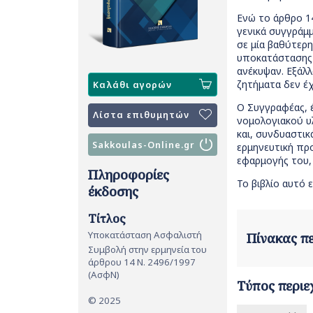
Ενώ το άρθρο 1
γενικά συγγράμ
σε μία βαθύτερη
υποκατάστασης α
ανέκυψαν. Εξάλλ
ζητήματα δεν έχ
Καλάθι αγορών
Ο Συγγραφέας, 
Λίστα επιθυμητών
νομολογιακού υ
και, συνδυαστικ
Sakkoulas-Online.gr
ερμηνευτική προ
εφαρμογής του,
Πληροφορίες
Το βιβλίο αυτό 
έκδοσης
Τίτλος
Υποκατάσταση Ασφαλιστή
Πίνακας 
Συμβολή στην ερμηνεία του
άρθρου 14 Ν. 2496/1997
(ΑσφΝ)
Τύπος περιε
© 2025