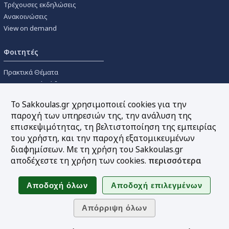
Τρέχουσες εκδηλώσεις
Ανακοινώσεις
View on demand
Φοιτητές
Πρακτικά Θέματα
Οικονομικοί Κώδικες
Διανομές Πανεπιστημιακών
Το Sakkoulas.gr χρησιμοποιεί cookies για την
Συγγραμμάτων
παροχή των υπηρεσιών της, την ανάλυση της
επισκεψιμότητας, τη βελτιστοποίηση της εμπειρίας
Εργαλεία
του χρήστη, και την παροχή εξατομικευμένων
διαφημίσεων. Με τη χρήση του Sakkoulas.gr
Online υπολογισμός τόκων
αποδέχεστε τη χρήση των cookies.
περισσότερα
Υπηρεσία Ηλεκτρονικής
Ενημέρωσης
Sitemap
Ακολουθήστε μας