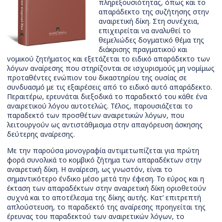
πληρεξουσιότητας, όπως και το
απαράδεκτο της συζήτησης στην
αναιρετική δίκη. Στη συνέχεια,
επιχειρείται να αναλυθεί το
θεμελιώδες δογματικό θέμα της
διάκρισης πραγματικού και
νομικού ζητήματος και εξετάζεται το ειδικό απαράδεκτο των
λόγων αναίρεσης που στηρίζονται σε ισχυρισμούς μη νομίμως
προταθέντες ενώπιον του δικαστηρίου της ουσίας σε
συνδυασμό με τις εξαιρέσεις από το ειδικό αυτό απαράδεκτο.
Περαιτέρω, ερευνάται διεξοδικά το παραδεκτό του κάθε ένα
αναιρετικού λόγου αυτοτελώς. Τέλος, παρουσιάζεται το
παραδεκτό των προσθέτων αναιρετικών λόγων, που
λειτουργούν ως αντιστάθμισμα στην απαγόρευση άσκησης
δεύτερης αναίρεσης.
Με την παρούσα μονογραφία αντιμετωπίζεται για πρώτη
φορά συνολικά το κομβικό ζήτημα των απαραδέκτων στην
αναιρετική δίκη. Η αναίρεση, ως γνωστόν, είναι το
σημαντικότερο ένδικο μέσο μετά την έφεση. Το εύρος και η
έκταση των απαραδέκτων στην αναιρετική δίκη οριοθετούν
συχνά και το αποτέλεσμα της δίκης αυτής. Κατ’ επιτρεπτή
απλούστευση, το παραδεκτό της αναίρεσης προηγείται της
έρευνας του παραδεκτού των αναιρετικών λόγων, το